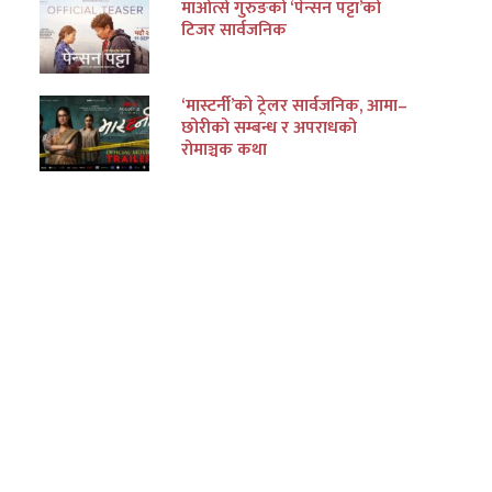
माओत्से गुरुङको ‘पेन्सन पट्टा’को
टिजर सार्वजनिक
‘मास्टर्नी’को ट्रेलर सार्वजनिक, आमा–
छोरीको सम्बन्ध र अपराधको
रोमाञ्चक कथा