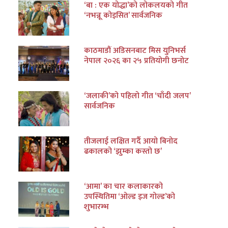
‘बा : एक योद्धा’को लोकलयको गीत
‘नभन्नू कोइसित’ सार्वजनिक
काठमाडौं अडिसनबाट मिस युनिभर्स
नेपाल २०२६ का २५ प्रतियोगी छनोट
‘जलाकी’को पहिलो गीत ‘चाँदी जलप’
सार्वजनिक
तीजलाई लक्षित गर्दै आयो बिनोद
ढकालको ‘झुम्का कस्तो छ’
‘आमा’ का चार कलाकारको
उपस्थितिमा ‘ओल्ड इज गोल्ड’को
शुभारम्भ