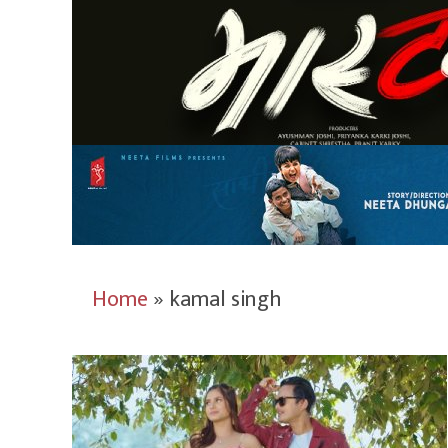
Home
»
kamal singh