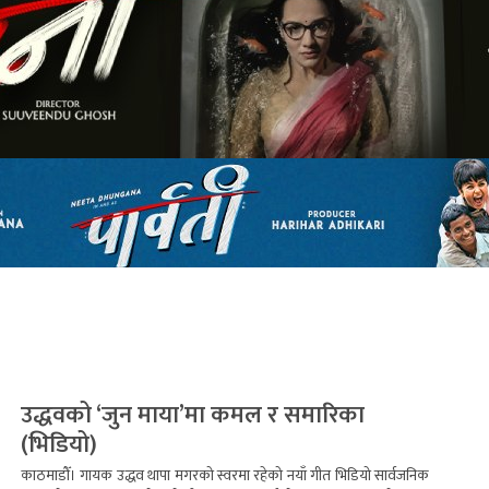
उद्धवको ‘जुन माया’मा कमल र समारिका
(भिडियो)
काठमाडौँ। गायक उद्धव थापा मगरको स्वरमा रहेको नयाँ गीत भिडियो सार्वजनिक