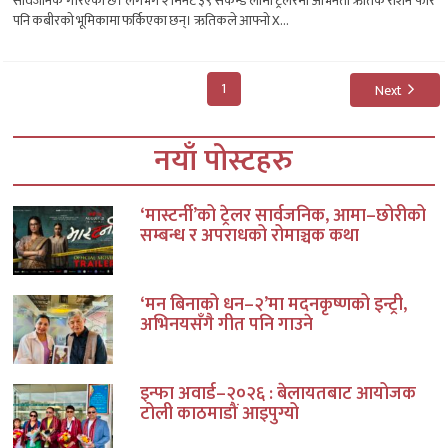
सार्वजनिक गरिएको छ। लगभग २ मिनेट ३९ सेकेन्ड लामो ट्रेलरमा अभिनेता ऋतिक रोशन फेरि
पनि कबीरको भूमिकामा फर्किएका छन्। ऋतिकले आफ्नाे X...
1
Next
नयाँ पोस्टहरु
‘मास्टर्नी’को ट्रेलर सार्वजनिक, आमा–छोरीको
सम्बन्ध र अपराधको रोमाञ्चक कथा
‘मन बिनाको धन–२’मा मदनकृष्णको इन्ट्री,
अभिनयसँगै गीत पनि गाउने
इन्फा अवार्ड–२०२६ : बेलायतबाट आयोजक
टोली काठमाडौं आइपुग्यो