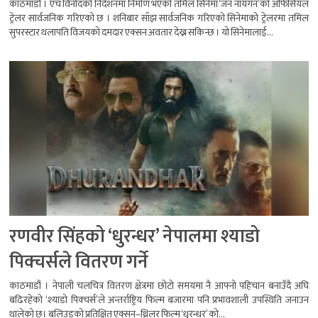
काठमाडौं । एच विनोदको निर्देशनमा निर्माण भएको तमिल सिनेमा ‘जन नायगन’को अफिसियल
ट्रेलर सार्वजनिक गरिएको छ । शनिबार साँझ सार्वजनिक गरिएको सिनेमाको ट्रेलरमा तमिल
सुपरस्टार थलापति विजयको दमदार एक्सन अवतार देख्न सकिन्छ । यो सिनेमालाई...
रणवीर सिंहको ‘धुरन्धर’ नेपालमा श्याडो
पिक्चर्सले वितरण गर्ने
काठमाडौं । नेपाली चलचित्र वितरण क्षेत्रमा छोटो समयमा नै आफ्नो पहिचान बनाउँदै अघि
बढिरहेको ‘श्याडो पिक्चर्स’ले अन्तर्राष्ट्रिय फिल्म बजारमा पनि प्रभावशाली उपस्थिति जनाउन
थालेको छ। बलिउडको प्रतिक्षित एक्सन–थ्रिलर फिल्म ‘धुरन्धर’ को...