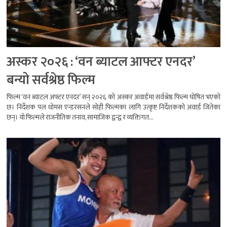
अस्कर २०२६ : ‘वन ब्याटल आफ्टर एनदर’
बन्यो सर्वश्रेष्ठ फिल्म
फिल्म ‘वन ब्याटल अफ्टर एनदर’ सन् २०२६ को अस्कर अवार्डमा सर्वश्रेष्ठ फिल्म घोषित भएको
छ। निर्देशक पल थोमस एन्डरसनले सोही फिल्मका लागि उत्कृष्ट निर्देशकको अवार्ड जितेका
छन्। यो फिल्मले राजनीतिक तनाव, सामाजिक द्वन्द्व र व्यक्तिगत...