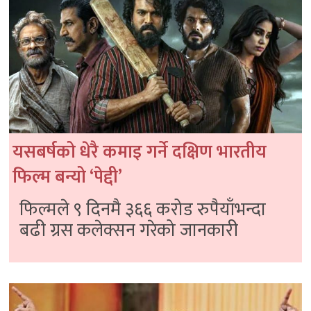
यसबर्षको धेरै कमाइ गर्ने दक्षिण भारतीय
फिल्म बन्यो ‘पेद्दी’
फिल्मले ९ दिनमै ३६६ करोड रुपैयाँभन्दा
बढी ग्रस कलेक्सन गरेको जानकारी