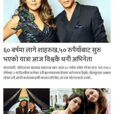
६० बर्षमा लागे शाहरुख,५० रुपैयाँबाट सुरु
भएको यात्रा आज विश्वकै धनी अभिनेता
काठमाडौँ। बलिउडका बादशाह शाहरुख खान आज ६० वर्षमा प्रवेश गरेका छन्। सन् १९६५
नोभेम्बर २ मा दिल्लीमा जन्मेका उनी बाल्यकालमा सेनामा जाने सपना देख्थे। खेलकुदमा अब्बल
रहेका उनी आफ्नै कलेजका हकी कप्तान पनि थिए, तर एक चोटपटकले उनको...