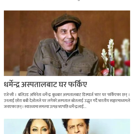
धर्मेन्द्र अस्पतालबाट घर फर्किए
एजेन्सी । बलिउड अभिनेता धर्मेन्द्र बुधबार अस्पतालबाट डिस्चार्ज भएर घर फर्किएका छन् ।
उनलाई छोरा बबी देओलले घर लगेको अस्पताल स्रोतलाई उद्धृत गर्दै भारतीय सञ्चारमाध्यमले
जनाएका छन् । स्वास्थ्यमा समस्या उत्पन्न भएपछि धर्मेन्द्रलाई...