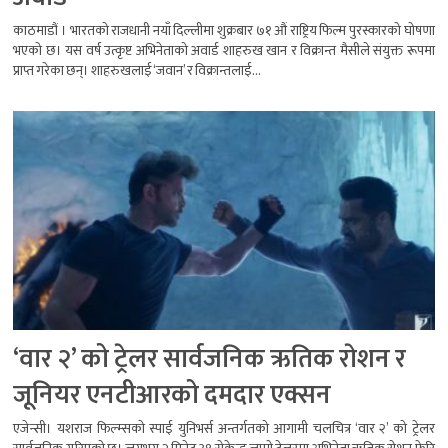
काठमाडौं । भारतको राजधानी नयाँ दिल्लीमा शुक्रबार ७१ औं राष्ट्रिय फिल्म पुरस्कारको घोषणा
भएको छ। यस वर्ष उत्कृष्ट अभिनेताको अवार्ड शाहरुख खान र विक्रान्त मैसीले संयुक्त रूपमा
प्राप्त गरेका छन्। शाहरुखलाई ‘जवान’ र विक्रान्तलाई...
‘वार २’ को ट्रेलर सार्वजनिक ऋतिक राेशन र
जूनियर एनटीआरको दमदार एक्सन
एजेन्सी। यशराज फिल्म्सको स्पाई युनिभर्स अन्तर्गतको आगामी चलचित्र ‘वार २’ को ट्रेलर