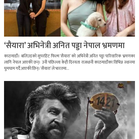
‘सैयारा’ अभिनेत्री अनित पड्डा नेपाल भ्रमणमा
काठमाडौं। बलिउडको सुपरहिट फिल्म ‘सैयारा’ को अभिनेत्री अनित पड्डा पारिवारिक भ्रमणका
लागि नेपाल आएकी छन्। उनी पछिल्ला केही दिनयता राजधानी काठमाडौंका विभिन्न स्थानमा
घुमघाम गर्दै आएकी छिन्। ‘सैयारा’ ले भारतमा...