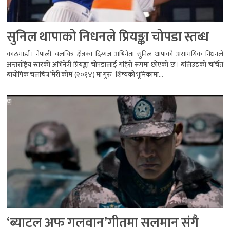
सुनिल थापाको निधनले प्रियङ्का चोपडा स्तब्ध
काठमाडौं। नेपाली चलचित्र क्षेत्रका दिग्गज अभिनेता सुनिल थापाको असामयिक निधनले
अन्तर्राष्ट्रिय स्तरकी अभिनेत्री प्रियङ्का चोपडालाई गहिरो रूपमा छोएको छ। बलिउडको चर्चित
बायोपिक चलचित्र ‘मेरी कोम’ (२०१४) मा गुरु–शिष्यको भूमिकामा...
‘ब्याटल अफ गलवान’गीतमा सलमान संगै