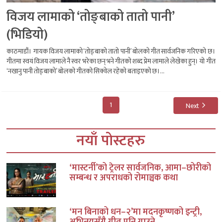
विजय लामाको ‘तोङ्बाको तातो पानी’
(भिडियो)
काठमाडौं। गायक विजय लामाको ‘तोङ्बाको तातो पानी’ बोलको गीत सार्वजनिक गरिएको छ।
गीतमा स्वयं विजय लामाले नै स्वर भरेका छन् भने गीतको शब्द प्रेम लामाले लेखेका हुन्। यो गीत
‘नखानु पानी तोङ्बाको’ बोलको गीतको सिक्वेल रहेको बताइएको छ।...
1
Next
नयाँ पोस्टहरु
‘मास्टर्नी’को ट्रेलर सार्वजनिक, आमा–छोरीको
सम्बन्ध र अपराधको रोमाञ्चक कथा
‘मन बिनाको धन–२’मा मदनकृष्णको इन्ट्री,
अभिनयसँगै गीत पनि गाउने