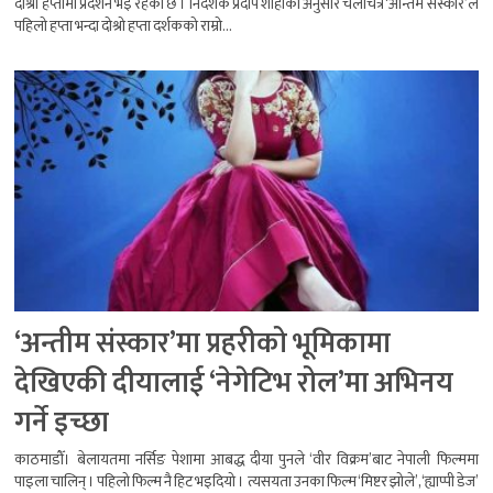
दोश्रो हप्तामा प्रदर्शन भई रहेको छ । निर्देशक प्रदीप शाहीको अनुसार चलचित्र ‘अन्तिम संस्कार’ले
पहिलो हप्ता भन्दा दोश्रो हप्ता दर्शकको राम्रो...
‘अन्तीम संस्कार’मा प्रहरीको भूमिकामा
देखिएकी दीयालाई ‘नेगेटिभ रोल’मा अभिनय
गर्ने इच्छा
काठमाडौँ। बेलायतमा नर्सिङ पेशामा आबद्ध दीया पुनले ‘वीर विक्रम’बाट नेपाली फिल्ममा
पाइला चालिन् । पहिलो फिल्म नै हिट भइदियो ।​ त्यसयता उनका फिल्म ‘मिष्टर झोले’, ‘ह्याप्पी डेज’