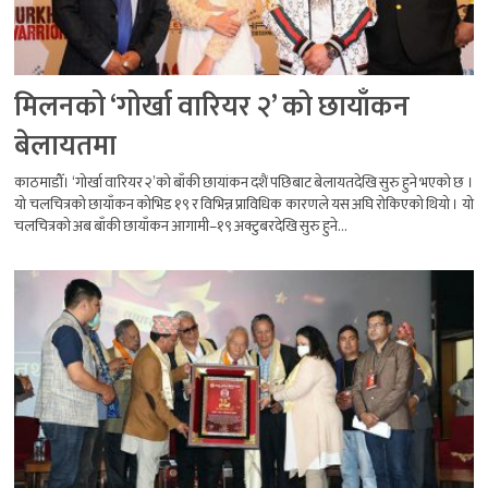
मिलनको ‘गोर्खा वारियर २’ को छायाँकन
बेलायतमा
काठमाडौँ। ‘गोर्खा वारियर २’को बाँकी छायांकन दशैं पछिबाट बेलायतदेखि सुरु हुने भएको छ ।
यो चलचित्रको छायाँकन कोभिड १९ र विभिन्न प्राविधिक कारणले यस अघि रोकिएको थियो । यो
चलचित्रको अब बाँकी छायाँकन आगामी–१९ अक्टुबरदेखि सुरु हुने...