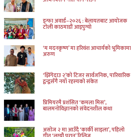
इन्फा अवार्ड–२०२६ : बेलायतबाट आयोजक
टोली काठमाडौं आइपुग्यो
‘म मदनकृष्ण’ मा हरिवंश आचार्यको भूमिकामा
अरुण
‘झिँगेदाउ २’को टिजर सार्वजनिक, पारिवारिक
द्वन्द्वसँगै नयाँ रहस्यको संकेत
प्रिमियरमै प्रशंसित ‘कमला मिस’,
बालमनोविज्ञानको संवेदनशील कथा
असोज २ मा आउँदै ‘कार्की साइला’, पहिलो
गीत ‘लग्यौ परान’ रिलिज