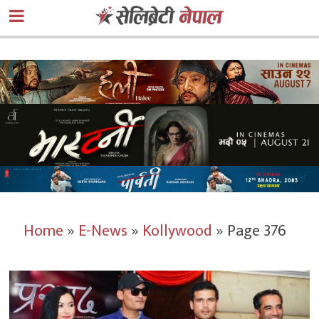
Home
»
E-News
»
Kollywood
»
Page 376