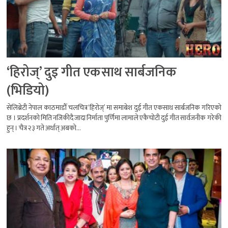
‘हिरोज्’ दुइ गीत एकसाथ सार्बजनिक
(भिडियो)
सेलिब्रेटी नेपाल काठमाडौँ चलचित्र ‘हिरोज्’ मा समाबेश दुई गीत एकसाथ सार्बजनिक गरिएको
छ । प्रदर्शनको मिति नजिकीदै जादा निर्माता पुर्णिमा लामाले एकैचोटी दुई गीत सार्वजनीक गरेकी
हुन् । चैत्र २३ गते अर्थात् अबको...