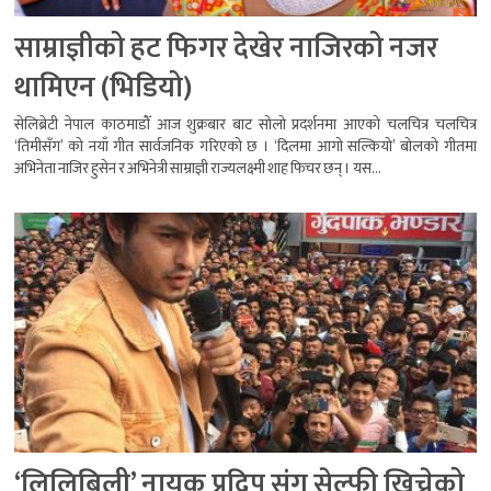
साम्राज्ञीको हट फिगर देखेर नाजिरको नजर
थामिएन (भिडियो)
सेलिब्रेटी नेपाल काठमाडौँ आज शुक्रबार बाट सोलो प्रदर्शनमा आएको चलचित्र चलचित्र
‘तिमीसँग’ को नयाँ गीत सार्वजनिक गरिएको छ । ‘दिलमा आगो सल्कियो’ बोलको गीतमा
अभिनेता नाजिर हुसेन र अभिनेत्री साम्राज्ञी राज्यलक्ष्मी शाह फिचर छन् । यस...
‘लिलिबिली’ नायक प्रदिप संग सेल्फी खिच्नेको