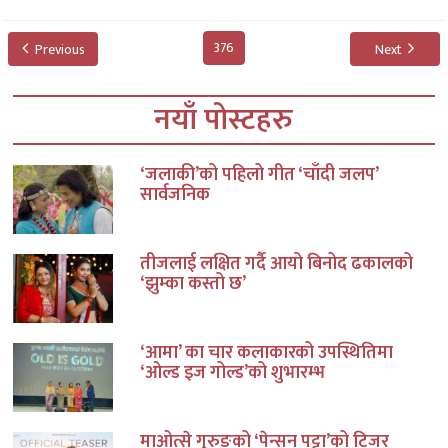
376
Previous
Next
नयाँ पोस्टहरु
‘जलाकी’को पहिलो गीत ‘चाँदी जलप’
सार्वजनिक
तीजलाई लक्षित गर्दै आयो बिनोद ढकालको
‘झुम्का कस्तो छ’
‘आमा’ का चार कलाकारको उपस्थितिमा
‘ओल्ड इज गोल्ड’को शुभारम्भ
माओत्से गुरुङको ‘पेन्सन पट्टा’को टिजर