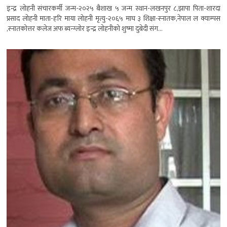
इन्द्र लोहनी संचारकर्मी जन्म-२०२५ बैशाख ५ जन्म स्थान-लखनपुर ८,झापा पिता-शारदा
प्रसाद लोहनी माता-हरि माया लोहनी मृत्यु-२०६५ माघ ३ शिक्षा-स्नातक,नेपाल ल क्याम्पस
,स्नातकोत्तर कलेज अफ ब्यन्ग्लोर इन्द्र लोहनीको शुष्मा दुबेदी संग...