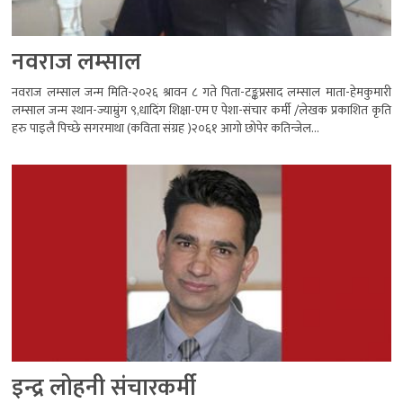
नवराज लम्साल
नवराज लम्साल जन्म मिति-२०२६ श्रावन ८ गते पिता-टङ्कप्रसाद लम्साल माता-हेमकुमारी
लम्साल जन्म स्थान-ज्याम्रुंग ९,धादिंग शिक्षा-एम ए पेशा-संचार कर्मी /लेखक प्रकाशित कृति
हरु पाइलै पिच्छे सगरमाथा (कविता संग्रह )२०६१ आगो छोपेर कतिन्जेल...
इन्द्र लोहनी संचारकर्मी