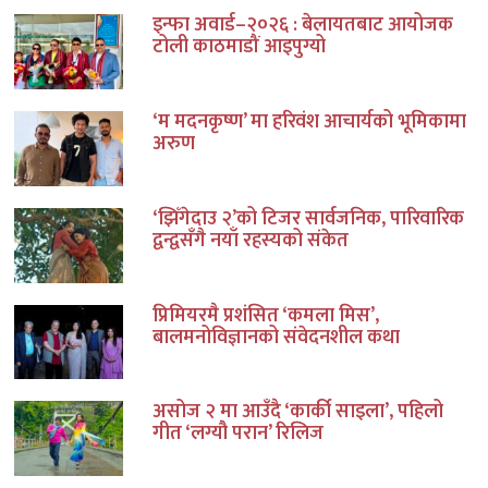
इन्फा अवार्ड–२०२६ : बेलायतबाट आयोजक
टोली काठमाडौं आइपुग्यो
‘म मदनकृष्ण’ मा हरिवंश आचार्यको भूमिकामा
अरुण
‘झिँगेदाउ २’को टिजर सार्वजनिक, पारिवारिक
द्वन्द्वसँगै नयाँ रहस्यको संकेत
प्रिमियरमै प्रशंसित ‘कमला मिस’,
बालमनोविज्ञानको संवेदनशील कथा
असोज २ मा आउँदै ‘कार्की साइला’, पहिलो
गीत ‘लग्यौ परान’ रिलिज