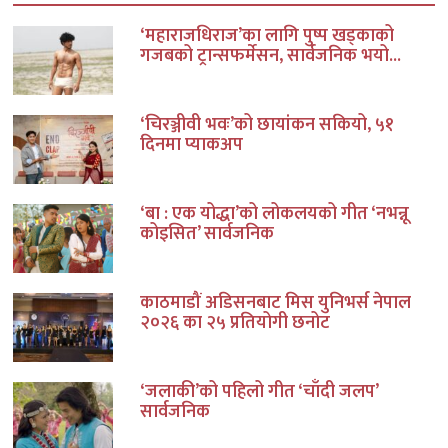
‘महाराजधिराज’का लागि पुष्प खड्काको
गजबको ट्रान्सफर्मेसन, सार्वजनिक भयो...
‘चिरञ्जीवी भवः’को छायांकन सकियो, ५१
दिनमा प्याकअप
‘बा : एक योद्धा’को लोकलयको गीत ‘नभन्नू
कोइसित’ सार्वजनिक
काठमाडौं अडिसनबाट मिस युनिभर्स नेपाल
२०२६ का २५ प्रतियोगी छनोट
‘जलाकी’को पहिलो गीत ‘चाँदी जलप’
सार्वजनिक