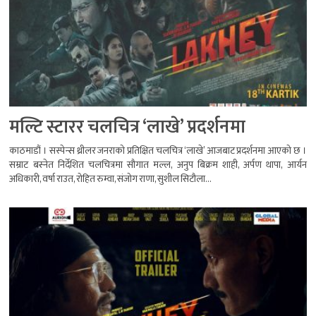
मल्टि स्टारर चलचित्र ‘लाखे’ प्रदर्शनमा
काठमाडौं । सस्पेन्स थ्रीलर जनराको प्रतिक्षित चलचित्र ‘लाखे’ आजबाट प्रदर्शनमा आएको छ ।
सम्राट बस्नेत निर्देशित चलचित्रमा सौगात मल्ल, अनुप बिक्रम शाही, अर्पण थापा, आर्यन
अधिकारी, वर्षा राउत, रोहित रुम्वा, संजोग राणा, सुशील सिटौला...