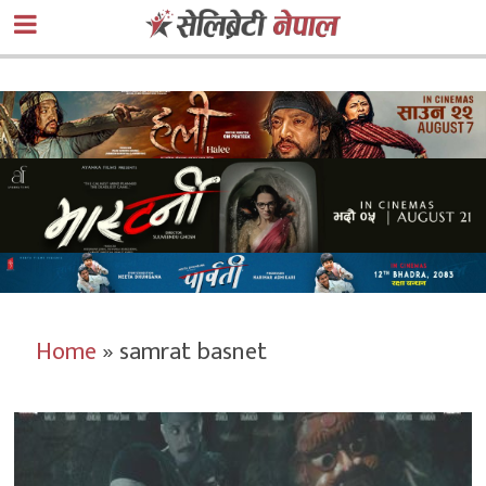
Home
»
samrat basnet