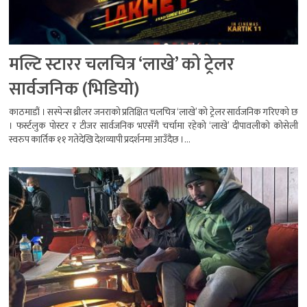
मल्टि स्टारर चलचित्र ‘लाखे’ को ट्रेलर
सार्वजनिक (भिडियो)
काठमाडौं । सस्पेन्स थ्रीलर जनराको प्रतिक्षित चलचित्र ‘लाखे’ को ट्रेलर सार्वजनिक गरिएको छ
। फर्स्टलुक पोस्टर र टीजर सार्वजनिक भएसँगै चर्चामा रहेको ‘लाखे’ दीपावलीको कोसेली
स्वरुप कार्तिक ११ गतेदेखि देशव्यापी प्रदर्शनमा आउँदैछ ।...