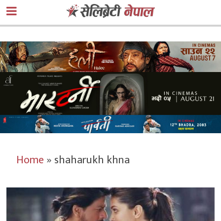
Home
»
shaharukh khna