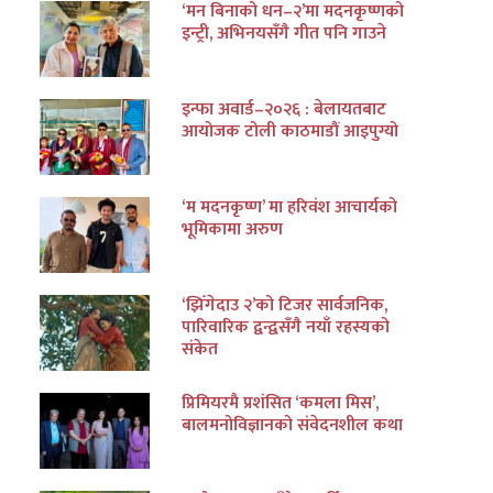
‘मन बिनाको धन–२’मा मदनकृष्णको
इन्ट्री, अभिनयसँगै गीत पनि गाउने
इन्फा अवार्ड–२०२६ : बेलायतबाट
आयोजक टोली काठमाडौं आइपुग्यो
‘म मदनकृष्ण’ मा हरिवंश आचार्यको
भूमिकामा अरुण
‘झिँगेदाउ २’को टिजर सार्वजनिक,
पारिवारिक द्वन्द्वसँगै नयाँ रहस्यको
संकेत
प्रिमियरमै प्रशंसित ‘कमला मिस’,
बालमनोविज्ञानको संवेदनशील कथा