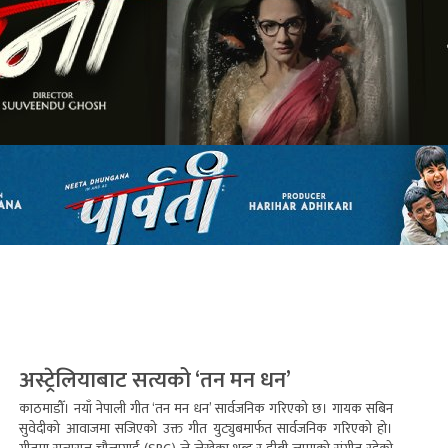
अस्ट्रेलियाबाट सत्यको ‘तन मन धन’
काठमाडौँ। नयाँ नेपाली गीत ‘तन मन धन’ सार्वजनिक गरिएको छ। गायक सबिन
सुवेदीको आवाजमा सजिएको उक्त गीत युट्युबमार्फत सार्वजनिक गरिएको हो।