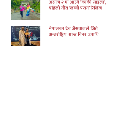
असोज २ मा आउँदै ‘कार्की साइला’,
पहिलो गीत ‘लग्यौ परान’ रिलिज
नेपालका देव जैसवालले जिते
अन्तर्राष्ट्रिय ‘ग्रान्ड विनर’ उपाधि