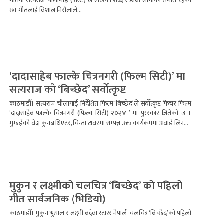
गीतमा सत्यराज चौलागाईं (SRC) ले लेखेका शब्द र डीबी लामाको संगीत रहेको
छ। गीतलाई विशाल निरौलाले...
‘दादासाहेब फाल्के चित्रनगरी (फिल्म सिटी)’ मा
सत्यराज को ‘बिच्छेद’ सर्वोत्कृष्ट
काठमाडौँ। सत्यराज चौलागाई निर्देशित फिल्म ‘बिच्छेद’ले सर्वोत्कृष्ट फिचर फिल्म
‘दादासाहेब फाल्के चित्रनगरी (फिल्म सिटी) २०२४ ’ मा पुरस्कार जितेको छ ।
मुम्बईको वेदा कुनब थिएटर, चिन्ता टावरमा सम्पन्न उक्त कार्यक्रममा अवार्ड लिन...
मुकुन र लक्ष्मीको चलचित्र ‘बिच्छेद’ को पहिलो
गीत सार्वजनिक (भिडियो)
काठमाडौँ। मुकुन भुसाल र लक्ष्मी बर्देवा स्टारर नेपाली चलचित्र ‘बिच्छेद’को पहिलो