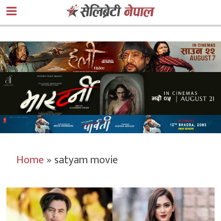
Home
»
satyam movie