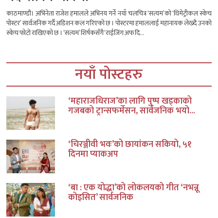
काठमाण्डौ। अभिनेता राजेश हमालले अभिनय गर्ने नयाँ चलचित्र ‘सत्यम’को ‘थिमेट्रीकल स्केच
पोस्टर’ सार्वजनिक गर्दै अडिशन कल गरिएको छ । पोस्टरमा हमाललाई महानायक लेख्दै उनको
स्केच फोटो राखिएको छ । ‘सत्यम’ शिर्षकसँगै ‘राईजिंग अफ दि...
नयाँ पोस्टहरु
‘महाराजधिराज’का लागि पुष्प खड्काको
गजबको ट्रान्सफर्मेसन, सार्वजनिक भयो...
‘चिरञ्जीवी भवः’को छायांकन सकियो, ५१
दिनमा प्याकअप
‘बा : एक योद्धा’को लोकलयको गीत ‘नभन्नू
कोइसित’ सार्वजनिक