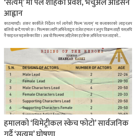
‘सत्यम्’ मा पल शाहको प्रवेश, भर्चुअल अडिसन
आह्वान
काठमाण्डौ। शंकर कार्कीले निर्देशन गर्न लागेको फिल्म ‘सत्यम्’ मा कलाकारको लाइनअप
बलियो बन्दै गएको छ । फिल्मका लागि अभिनेताद्वय राजेश हमाल र अनुप विक्रम शाही यसअघि
नै फाइनल भइसकेका थिए । अब यो फिल्ममा अहिलेका हटकेक अभिनेता पल शाहको...
हमालको ‘थिमेट्रीकल स्केच फोटो’ सार्वजनिक
गर्दै ‘सत्यम’ घोषणा