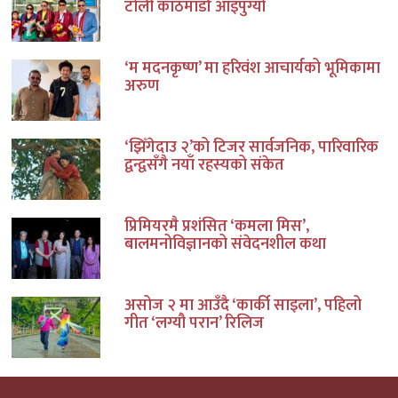
टोली काठमाडौं आइपुग्यो
‘म मदनकृष्ण’ मा हरिवंश आचार्यको भूमिकामा
अरुण
‘झिँगेदाउ २’को टिजर सार्वजनिक, पारिवारिक
द्वन्द्वसँगै नयाँ रहस्यको संकेत
प्रिमियरमै प्रशंसित ‘कमला मिस’,
बालमनोविज्ञानको संवेदनशील कथा
असोज २ मा आउँदै ‘कार्की साइला’, पहिलो
गीत ‘लग्यौ परान’ रिलिज