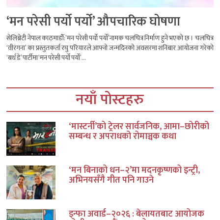
‘मन परेसी पर्यो पर्यो’ औपचारिक घोषणा
सेलिब्रेटी नेपाल काठमाडौँ:’मन परेसी पर्यो पर्यो’नामक चलचित्र निर्माण हुने भएको छ । चलचित्र
‘वीरंगना’ का प्रस्तुतकर्ता रघु परियारले आफ्नो जन्मदिनको अवसरमा शनिबार आयोजना गरेको
‘बर्थ डे’ पार्टीमा ‘मन परेसी पर्यो पर्यो’...
नयाँ पोस्टहरु
‘मास्टर्नी’को ट्रेलर सार्वजनिक, आमा–छोरीको
सम्बन्ध र अपराधको रोमाञ्चक कथा
‘मन बिनाको धन–२’मा मदनकृष्णको इन्ट्री,
अभिनयसँगै गीत पनि गाउने
इन्फा अवार्ड–२०२६ : बेलायतबाट आयोजक