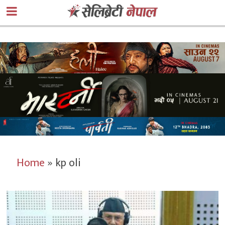
Home
»
kp oli