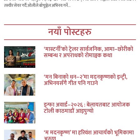
तस्वीर सेयर गर्दै ओलीले बाँचुञ्जेल अभिनय गर्ने...
नयाँ पोस्टहरु
‘मास्टर्नी’को ट्रेलर सार्वजनिक, आमा–छोरीको
सम्बन्ध र अपराधको रोमाञ्चक कथा
‘मन बिनाको धन–२’मा मदनकृष्णको इन्ट्री,
अभिनयसँगै गीत पनि गाउने
इन्फा अवार्ड–२०२६ : बेलायतबाट आयोजक
टोली काठमाडौं आइपुग्यो
‘म मदनकृष्ण’ मा हरिवंश आचार्यको भूमिकामा
अरुण