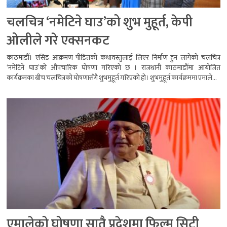
चलचित्र ‘नमेटिने घाउ’को शुभ मुहूर्त, केपी
ओलीले गरे एक्सनकट
काठमाडौँ। एसिड आक्रमण पीडितको कथावस्तुलाई लिएर निर्माण हुन लागेको चलचित्र
‘नमेटिने घाउ’को औपचारिक घोषणा गरिएको छ । राजधानी काठमाडौँमा आयोजित
कार्यक्रमका बीच चलचित्रको घोषणासँगै शुभमुहूर्त गरिएको हो। शुभमुहूर्त कार्यक्रममा एमाले...
एमालेको घोषणा सातै प्रदेशमा फिल्म सिटी