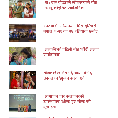
‘बा : एक योद्धा’को लोकलयको गीत
‘नभन्नू कोइसित’ सार्वजनिक
काठमाडौं अडिसनबाट मिस युनिभर्स
नेपाल २०२६ का २५ प्रतियोगी छनोट
‘जलाकी’को पहिलो गीत ‘चाँदी जलप’
सार्वजनिक
तीजलाई लक्षित गर्दै आयो बिनोद
ढकालको ‘झुम्का कस्तो छ’
‘आमा’ का चार कलाकारको
उपस्थितिमा ‘ओल्ड इज गोल्ड’को
शुभारम्भ