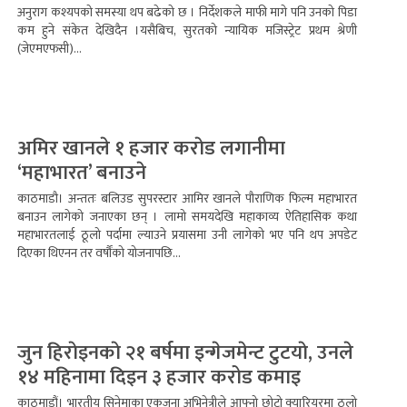
अनुराग कश्यपको समस्या थप बढेको छ । निर्देशकले माफी मागे पनि उनको पिडा
कम हुने संकेत देखिदैन ।यसैबिच, सुरतको न्यायिक मजिस्ट्रेट प्रथम श्रेणी
(जेएमएफसी)...
अमिर खानले १ हजार कराेड लगानीमा
‘महाभारत’ बनाउने
काठमाडौ। अन्ततः बलिउड सुपरस्टार आमिर खानले पौराणिक फिल्म महाभारत
बनाउन लागेको जनाएका छन् । लामो समयदेखि महाकाव्य ऐतिहासिक कथा
महाभारतलाई ठूलो पर्दामा ल्याउने प्रयासमा उनी लागेको भए पनि थप अपडेट
दिएका थिएनन तर वर्षौंको योजनापछि...
जुन हिराेइनकाे २१ बर्षमा इन्गेजमेन्ट टुटयाे, उनले
१४ महिनामा दिइन ३ हजार करोड कमाइ
काठमाडौं। भारतीय सिनेमाका एकजना अभिनेत्रीले आफ्नो छोटो क्यारियरमा ठूलो