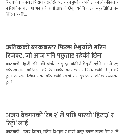
फिल्म ‘देवा’ बक्स अफिसमा नराम्रोसँग फ्लप हुन पुग्यो तर पनि उनको लोकप्रियता र
पारिश्रमिक शुल्कमा भने कुनै कमी आएको छैन्। यसैबिच, उनी बहुप्रतिक्षित वेब
सिरिज ‘फर्जी’...
ऋतिकको ब्लकबस्टर फिल्म ऐश्वर्याले गरिन
रिजेक्ट, जो आज पनि पछुताइ रहेकी छिन
काठमाडौ। हिन्दी सिनेमाकी चर्चित र सुन्दर अभिनेत्री ऐश्वर्या राईले आफ्नो २५
वर्षभन्दा लामो करियरमा धेरै फिल्ममार्फत फ्यानको मन जितिसकेकी छिन् । धेरै
ठूला स्टारसँग स्क्रिन सेयर गरिसकेकी ऐश्वर्या पनि सुपरस्टार ऋतिक रोशनसँग
ठूलो...
अजय देवगनको ‘रेड २’ ले पछि पारयो ‘हिटः३’ र
‘रेट्रो’ लाई
काठमाडौ। अजय देवगन, रितेश देशमुख र वाणी कपूर स्टारर फिल्म ‘रेड २’ ले