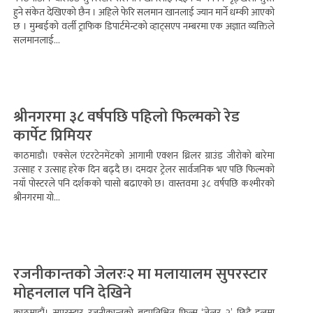
हुने संकेत देखिएको छैन । अहिले फेरि सलमान खानलाई ज्यान मार्ने धम्की आएको
छ । मुम्बईको वर्ली ट्राफिक डिपार्टमेन्टको व्हाट्सएप नम्बरमा एक अज्ञात व्यक्तिले
सलमानलाई...
श्रीनगरमा ३८ वर्षपछि पहिलो फिल्मको रेड
कार्पेट प्रिमियर
काठमाडौ। एक्सेल एंटरटेनमेंटको आगामी एक्शन थ्रिलर ग्राउंड जीरोको बारेमा
उत्साह र उत्साह हरेक दिन बढ्दै छ। दमदार ट्रेलर सार्वजनिक भए पछि फिल्मको
नयाँ पोस्टरले पनि दर्शकको चासो बढाएको छ। वास्तवमा ३८ वर्षपछि कश्मीरको
श्रीनगरमा यो...
रजनीकान्तको जेलरः२ मा मलायालम सुपरस्टार
मोहनलाल पनि देखिने
काठमाडौं। सुपरस्टार रजनीकान्तको बहुप्रतिक्षित फिल्म ‘जेलर–२’ छिट्टै हलमा