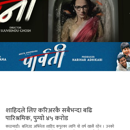
शाहिदले लिए करिअरकै सबैभन्दा बढि
पारिश्रमिक, पुग्यो ४५ करोड
काठमाडौ। बलिउड अभिनेता शाहिद कपुरका लागि यो वर्ष खासै रहेन । उनको