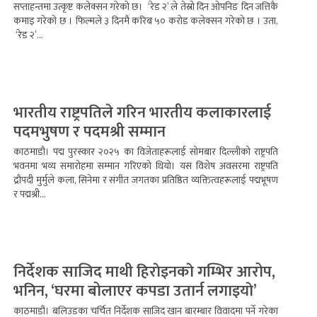
सप्ताहन्तमा उत्कृष्ट कलेक्सन गरेको छ। ‘रेड २’ ले तेस्रो दिन ओपनिङ दिन जत्तिकै
कमाइ गरेको छ । फिल्मले ३ दिनमै करिब ५० करोड कलेक्सन गरेको छ । उता,
‘रेड २’...
भारतीय राष्ट्रपतिले गरिन भारतीय कलाकारलाई
पदमभुषण र पदमश्री सम्मान
काठमाडौ। पद्म पुरस्कार २०२५ का विजेताहरूलाई सोमबार दिल्लीको राष्ट्रपति
भवनमा भव्य समारोहमा सम्मान गरिएको थियो। यस विशेष अवसरमा राष्ट्रपति
द्रौपदी मुर्मुले कला, सिनेमा र संगीत जगतका प्रतिष्ठित व्यक्तित्वहरूलाई पद्मभूषण
र पद्मश्री...
निर्देशक साजिद माथी हिराेइनकाे गम्भिर आरोप,
भनिन, ‘घरमा बोलाएर कपडा उतार्न लगाइयाे’
काठमाडौं। बलिउडका चर्चित निर्देशक साजिद खान बारम्बार विवादमा पर्ने गरेका