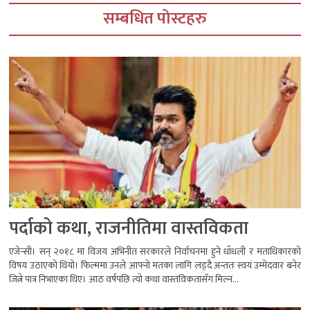
सम्बधित पोस्टहरु
पर्दाको कथा, राजनीतिमा वास्तविकता
एजेन्सी। सन् २०१८ मा विजय अभिनीत सरकारले निर्वाचनमा हुने धाँधली र मताधिकारको
विषय उठाएको थियो। फिल्ममा उनले आफ्नो मतका लागि लड्दै अन्ततः स्वयं उम्मेदवार बनेर
जित्ने पात्र निभाएका थिए। आठ वर्षपछि त्यो कथा वास्तविकतासँग मिल्न...