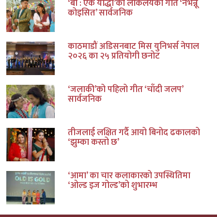
‘बा : एक योद्धा’को लोकलयको गीत ‘नभन्नू
कोइसित’ सार्वजनिक
काठमाडौं अडिसनबाट मिस युनिभर्स नेपाल
२०२६ का २५ प्रतियोगी छनोट
‘जलाकी’को पहिलो गीत ‘चाँदी जलप’
सार्वजनिक
तीजलाई लक्षित गर्दै आयो बिनोद ढकालको
‘झुम्का कस्तो छ’
‘आमा’ का चार कलाकारको उपस्थितिमा
‘ओल्ड इज गोल्ड’को शुभारम्भ