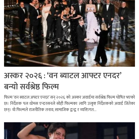
अस्कर २०२६ : ‘वन ब्याटल आफ्टर एनदर’
बन्यो सर्वश्रेष्ठ फिल्म
फिल्म ‘वन ब्याटल अफ्टर एनदर’ सन् २०२६ को अस्कर अवार्डमा सर्वश्रेष्ठ फिल्म घोषित भएको
छ। निर्देशक पल थोमस एन्डरसनले सोही फिल्मका लागि उत्कृष्ट निर्देशकको अवार्ड जितेका
छन्। यो फिल्मले राजनीतिक तनाव, सामाजिक द्वन्द्व र व्यक्तिगत...