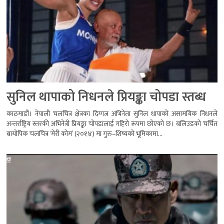
सुनिल थापाको निधनले प्रियङ्का चोपडा स्तब्ध
काठमाडौं। नेपाली चलचित्र क्षेत्रका दिग्गज अभिनेता सुनिल थापाको असामयिक निधनले
अन्तर्राष्ट्रिय स्तरकी अभिनेत्री प्रियङ्का चोपडालाई गहिरो रूपमा छोएको छ। बलिउडको चर्चित
बायोपिक चलचित्र ‘मेरी कोम’ (२०१४) मा गुरु–शिष्यको भूमिकामा...