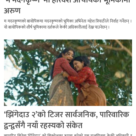
‘म मदनकृष्ण’ मा हरिवंश आचार्यको भूमिकामा
अरुण
म मदनकृष्णको बायोपिकमा मदनकृष्णको भूमिका अभिनेता महेश त्रिपाठीले निर्वाह गर्नेछन् ।
यो बायोपिकको शीर्ष भूमिकामा दर्शकले केकी अधिकारीलाई देख्न पाउनेछन् ।
‘झिँगेदाउ २’को टिजर सार्वजनिक, पारिवारिक
द्वन्द्वसँगै नयाँ रहस्यको संकेत
सुपरहिट सिनेमा ‘झिँगेदाउ’ को सिक्वेलका रूपमा बनेको यस चलचित्रमा केकी अधिकारी र