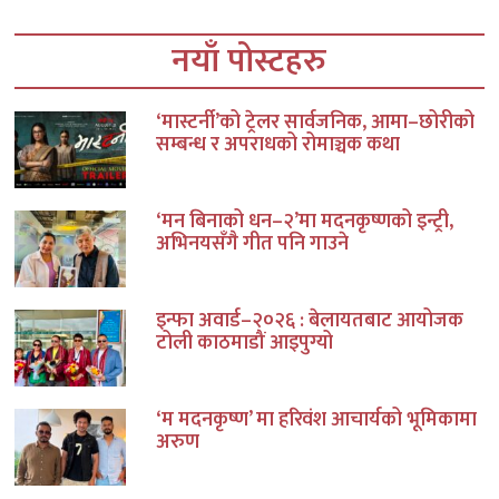
नयाँ पोस्टहरु
‘मास्टर्नी’को ट्रेलर सार्वजनिक, आमा–छोरीको
सम्बन्ध र अपराधको रोमाञ्चक कथा
‘मन बिनाको धन–२’मा मदनकृष्णको इन्ट्री,
अभिनयसँगै गीत पनि गाउने
इन्फा अवार्ड–२०२६ : बेलायतबाट आयोजक
टोली काठमाडौं आइपुग्यो
‘म मदनकृष्ण’ मा हरिवंश आचार्यको भूमिकामा
अरुण