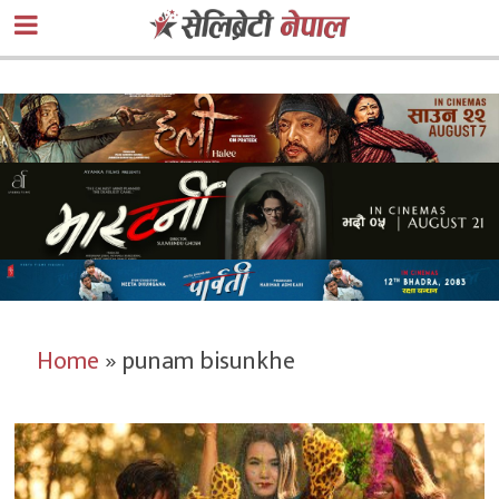
Home
»
punam bisunkhe