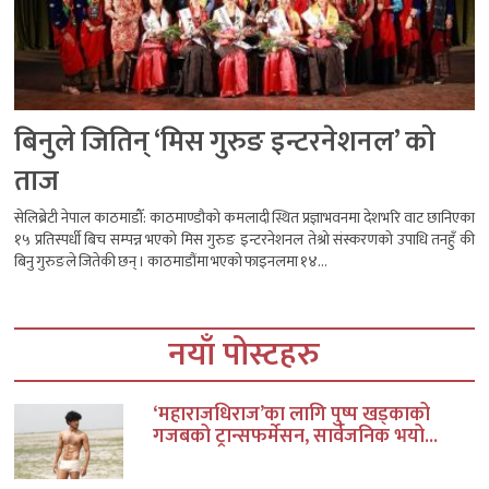
बिनुले जितिन् ‘मिस गुरुङ इन्टरनेशनल’ को
ताज
सेलिब्रेटी नेपाल काठमाडौँ: काठमाण्डौको कमलादी स्थित प्रज्ञाभवनमा देशभरि वाट छानिएका
१५ प्रतिस्पर्धी बिच सम्पन्न भएको मिस गुरुङ इन्टरनेशनल तेश्रो संस्करणको उपाधि तनहुँ की
बिनु गुरुङले जितेकी छन् । काठमाडौंमा भएको फाइनलमा १४...
नयाँ पोस्टहरु
‘महाराजधिराज’का लागि पुष्प खड्काको
गजबको ट्रान्सफर्मेसन, सार्वजनिक भयो...