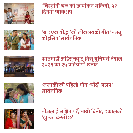
‘चिरञ्जीवी भवः’को छायांकन सकियो, ५१
दिनमा प्याकअप
‘बा : एक योद्धा’को लोकलयको गीत ‘नभन्नू
कोइसित’ सार्वजनिक
काठमाडौं अडिसनबाट मिस युनिभर्स नेपाल
२०२६ का २५ प्रतियोगी छनोट
‘जलाकी’को पहिलो गीत ‘चाँदी जलप’
सार्वजनिक
तीजलाई लक्षित गर्दै आयो बिनोद ढकालको
‘झुम्का कस्तो छ’