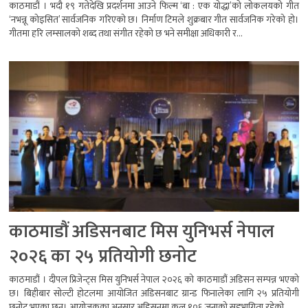
काठमाडौं । भदौ १९ गतेदेखि प्रदर्शनमा आउने फिल्म ‘बा : एक योद्धा’को लोकलयको गीत
‘नभन्नू कोइसित’ सार्वजनिक गरिएको छ। निर्माण टिमले शुक्रबार गीत सार्वजनिक गरेको हो।
गीतमा हरि लम्सालको शब्द तथा संगीत रहेको छ भने समीक्षा अधिकारी र...
काठमाडौं अडिसनबाट मिस युनिभर्स नेपाल
२०२६ का २५ प्रतियोगी छनोट
काठमाडौं । दीपल प्रिजेन्ट्स मिस युनिभर्स नेपाल २०२६ को काठमाडौं अडिसन सम्पन्न भएको
छ। बिहीबार सोल्टी होटलमा आयोजित अडिसनबाट ग्रान्ड फिनालेका लागि २५ प्रतियोगी
छनोट भएका छन्। आयोजकका अनुसार अडिसनमा कुल १०६ जनाको सहभागिता रहेको...