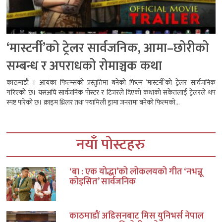
‘मास्टर्नी’को ट्रेलर सार्वजनिक, आमा–छोरीको
सम्बन्ध र अपराधको रोमाञ्चक कथा
काठमाडौं । आयंका फिल्म्सको प्रस्तुतिमा बनेको फिल्म ‘मास्टर्नी’को ट्रेलर सार्वजनिक
गरिएको छ। यसअघि सार्वजनिक पोस्टर र टिजरले दिएको कथाको संकेतलाई ट्रेलरले थप
स्पष्ट पारेको छ। क्राइम थ्रिलर तथा फ्यामिली ड्रामा जनरामा बनेको फिल्मको...
नयाँ पोस्टहरु
‘बा : एक योद्धा’को लोकलयको गीत ‘नभन्नू
कोइसित’ सार्वजनिक
काठमाडौं अडिसनबाट मिस युनिभर्स नेपाल