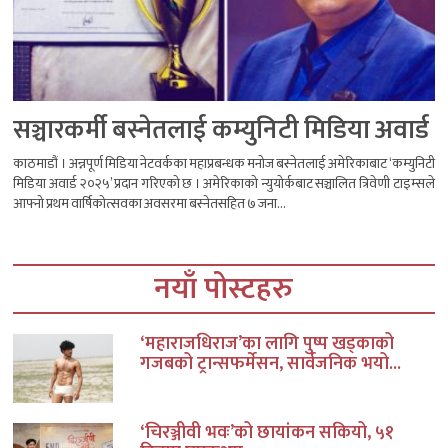
सञ्चारकर्मी बस्नेतलाई कम्युनिटी मिडिया अवार्ड
काठमाडौं । अन्नपूर्ण मिडिया नेटवर्कका महाप्रबन्धक मनोज बस्नेतलाई अमेरिकाबाट ‘कम्युनिटी
मिडिया अवार्ड २०२५’ प्रदान गरिएको छ । अमेरिकाको न्युयोर्कबाट सञ्चालित त्रिवेणी टाइम्सले
आफ्नो प्रथम वार्षिकोत्सवका अवसरमा बस्नेतसहित ७ जना...
नयाँ पोस्टहरु
‘महाराजधिराज’का लागि पुष्प खड्काको
गजबको ट्रान्सफर्मेसन, सार्वजनिक भयो...
‘चिरञ्जीवी भवः’को छायांकन सकियो, ५१