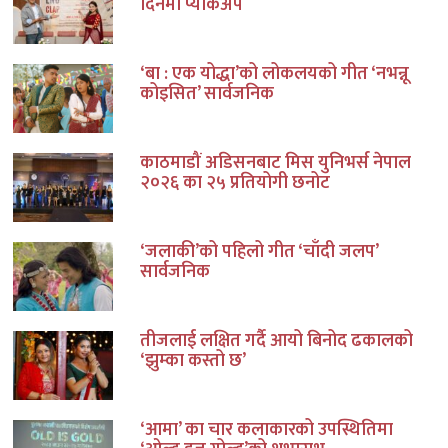
दिनमा प्याकअप
‘बा : एक योद्धा’को लोकलयको गीत ‘नभन्नू
कोइसित’ सार्वजनिक
काठमाडौं अडिसनबाट मिस युनिभर्स नेपाल
२०२६ का २५ प्रतियोगी छनोट
‘जलाकी’को पहिलो गीत ‘चाँदी जलप’
सार्वजनिक
तीजलाई लक्षित गर्दै आयो बिनोद ढकालको
‘झुम्का कस्तो छ’
‘आमा’ का चार कलाकारको उपस्थितिमा