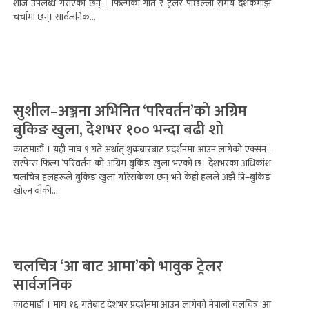
शोज उपलब्ध गराएका छन् । फिल्मका गीत र ट्रेलर पछिल्लो समय दर्शकमाझ
चर्चामा छन्। सार्वजनिक...
सुशील–अञ्जना अभिनित ‘परिवर्तन’को अग्रिम
बुकिङ खुला, देशभर १०० भन्दा बढी शो
काठमाडौं । यही माघ ९ गते अर्थात् शुक्रबारबाट प्रदर्शनमा आउन लागेको एक्सन–
सस्पेन्स फिल्म ‘परिवर्तन’ को अग्रिम बुकिङ खुला भएको छ। देशभरका अधिकांश
चलचित्र हलहरूले बुकिङ खुला गरिसकेका छन् भने केही हलले अझै प्रि–बुकिङ
खोल्न बाँकी...
चलचित्र ‘आ बाट आमा’को भावुक ट्रेलर
सार्वजनिक
काठमाडौं । माघ १६ गतेबाट देशभर प्रदर्शनमा आउन लागेको नेपाली चलचित्र ‘आ