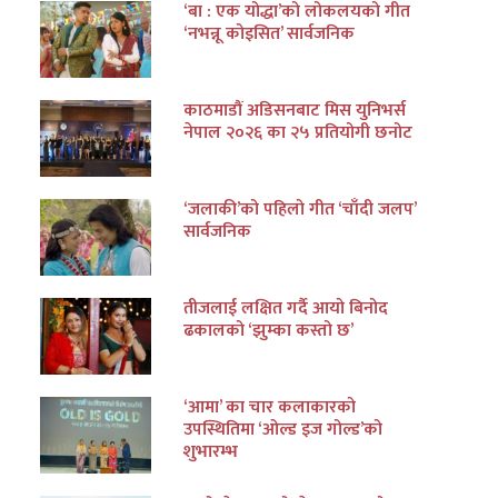
‘बा : एक योद्धा’को लोकलयको गीत
‘नभन्नू कोइसित’ सार्वजनिक
काठमाडौं अडिसनबाट मिस युनिभर्स
नेपाल २०२६ का २५ प्रतियोगी छनोट
‘जलाकी’को पहिलो गीत ‘चाँदी जलप’
सार्वजनिक
तीजलाई लक्षित गर्दै आयो बिनोद
ढकालको ‘झुम्का कस्तो छ’
‘आमा’ का चार कलाकारको
उपस्थितिमा ‘ओल्ड इज गोल्ड’को
शुभारम्भ