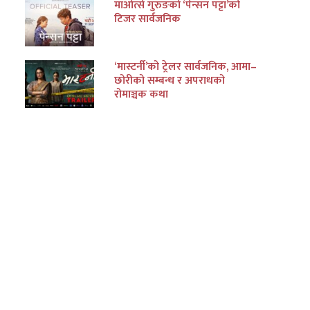
माओत्से गुरुङको ‘पेन्सन पट्टा’को
टिजर सार्वजनिक
‘मास्टर्नी’को ट्रेलर सार्वजनिक, आमा–
छोरीको सम्बन्ध र अपराधको
रोमाञ्चक कथा