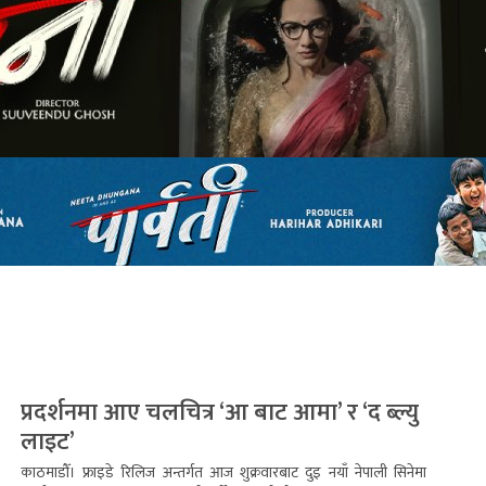
प्रदर्शनमा आए चलचित्र ‘आ बाट आमा’ र ‘द ब्ल्यु
लाइट’
काठमाडौँ। फ्राइडे रिलिज अन्तर्गत आज शुक्रवारबाट दुइ नयाँ नेपाली सिनेमा