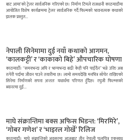
बाट आमा’को ट्रेलर सार्वजनिक गरिएको छ। निर्माण टिमले राजधानी काठमाडौंमा
आयोजित विशेष कार्यक्रममा ट्रेलर सार्वजनिक गर्दै फिल्मको भावनात्मक कथाको
झलक प्रस्तुत...
नेपाली सिनेमामा दुई नयाँ कथाको आगमन,
‘कालकट्टी’ र ‘काकाको बिहे’ औपचारिक घोषणा
काठमाडौँ। “समयभन्दा अघि र भाग्यभन्दा बढी केही पनि पाइँदैन” भन्ने उक्ति अब
रुपेरी पर्दामा जीवन पाउने तयारीमा छ। लामो समयदेखि मनभित्र साँचेर राखिएको
सिनेमा निर्माणको सपना अन्ततः यथार्थमा परिणत हुँदैछ। रघुजी फिल्म्सको
ब्यानरमा दुई...
माघे संक्रान्तिमा बक्स अफिस भिडन्त: ‘मिरमिरे’,
‘गोबर गणेश’ र ‘भाइरल गोर्खे’ रिलिज
काठमाडौं। माघे संक्रान्तिको अवसरमा आजबाट तीन नेपाली चलचित्र एकसाथ