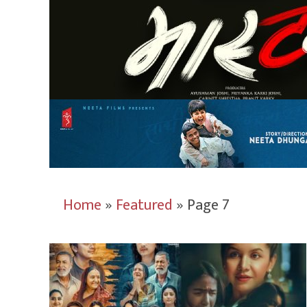
Home
»
Featured
»
Page 7