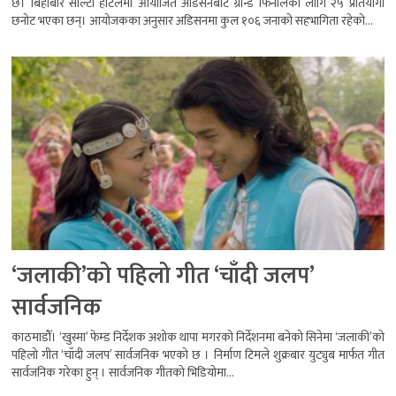
छ। बिहीबार सोल्टी होटलमा आयोजित अडिसनबाट ग्रान्ड फिनालेका लागि २५ प्रतियोगी
छनोट भएका छन्। आयोजकका अनुसार अडिसनमा कुल १०६ जनाको सहभागिता रहेको...
‘जलाकी’को पहिलो गीत ‘चाँदी जलप’
सार्वजनिक
काठमाडौँ। ‘खुस्मा’ फेम्ड निर्देशक अशोक थापा मगरको निर्देशनमा बनेको सिनेमा ‘जलाकी’को
पहिलो गीत ‘चाँदी जलप’ सार्वजनिक भएको छ । निर्माण टिमले शुक्रबार युट्युब मार्फत गीत
सार्वजनिक गरेका हुन् । सार्वजनिक गीतको भिडियोमा...