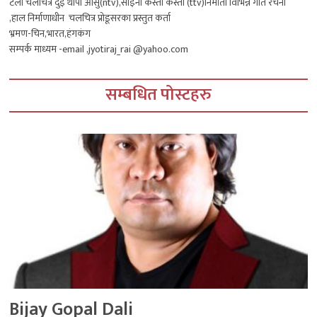
टेली चलचित्र दुई थोपा आँसु(ntv),साइनो कस्तो कस्तो (ttv)निर्माता विभिन्न गीत रचना
,हाल निर्माणाधीन चलचित्र प्रोडूसरका प्रस्तुत कर्ता
भ्रमण-चिन,भारत,हंगकंग
सम्पर्क माध्यम -email ,jyotiraj_rai @yahoo.com
सम्बधित पोस्टहरु
Bijay Gopal Dali