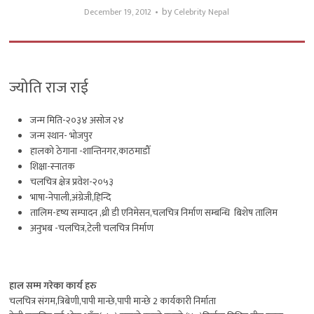
by
December 19, 2012
Celebrity Nepal
ज्योति राज राई
जन्म मिति-२०३४ असोज २४
जन्म स्थान- भोजपुर
हालको ठेगाना -शान्तिनगर,काठमाडौँ
शिक्षा-स्नातक
चलचित्र क्षेत्र प्रवेश-२०५३
भाषा-नेपाली,अंग्रेजी,हिन्दि
तालिम-दृष्य सम्पादन ,थ्री डी एनिमेसन,चलचित्र निर्माण सम्बन्धि बिशेष तालिम
अनुभब -चलचित्र,टेली चलचित्र निर्माण
हाल सम्म गरेका कार्य हरु
चलचित्र संगम,त्रिबेणी,पापी मान्छे,पापी मान्छे 2 कार्यकारी निर्माता