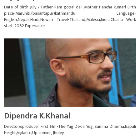
Date of birth-July-7 Father-Ram gopal dali Mother-Pancha kumari Birth
place-Maruhiti,(basantapur)kathmandu Language-
English,Nepali,Hindi,Newari Travel-Thailand,Malesia,India,Chaina Work
start-2062 Experiance...
Dipendra K.Khanal
Director&producer First film-The Yug Dekhi Yug Samma Dharma,hapali
Height,Vijilante,Up coming Jholey