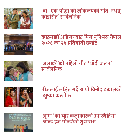
‘बा : एक योद्धा’को लोकलयको गीत ‘नभन्नू
कोइसित’ सार्वजनिक
काठमाडौं अडिसनबाट मिस युनिभर्स नेपाल
२०२६ का २५ प्रतियोगी छनोट
‘जलाकी’को पहिलो गीत ‘चाँदी जलप’
सार्वजनिक
तीजलाई लक्षित गर्दै आयो बिनोद ढकालको
‘झुम्का कस्तो छ’
‘आमा’ का चार कलाकारको उपस्थितिमा
‘ओल्ड इज गोल्ड’को शुभारम्भ