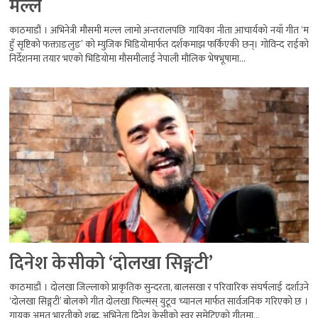
मल्ल
काठमाडौं । अभिनेत्री मौसमी मल्ल लामो अन्तरालपछि गायिका नीता आचार्यको नयाँ गीत ‘म
हुँ सृष्टिको फक्ताङलुङ’ को म्युजिक भिडियोमार्फत दर्शकमाझ फर्किएकी छन्। गोविन्द राईको
निर्देशनमा तयार भएको भिडियोमा मौसमीलाई नेपाली मौलिक भेषभूषामा...
दिनेश केसीको ‘दोलखा सिङ्गटी’
काठमाडौं । दोलखा जिल्लाको प्राकृतिक सुन्दरता, बालसखा र परिवारिक संघर्षलाई दर्शाउने
‘दोलखा सिङ्गटी’ बोलको गीत दोलखा फिल्मस् युटूव च्यानल मार्फत सार्वजनिक गरिएको छ ।
गायक अमृत भारतीको शब्द, अभिनेता दिनेश केसीको स्वर समेटिएको गीतमा...