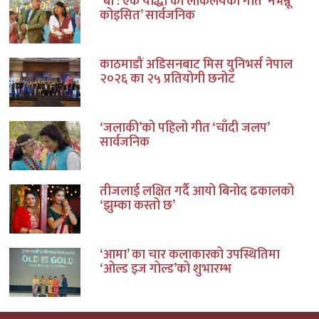
‘बा : एक योद्धा’को लोकलयको गीत ‘नभन्नू
कोइसित’ सार्वजनिक
काठमाडौं अडिसनबाट मिस युनिभर्स नेपाल
२०२६ का २५ प्रतियोगी छनोट
‘जलाकी’को पहिलो गीत ‘चाँदी जलप’
सार्वजनिक
तीजलाई लक्षित गर्दै आयो बिनोद ढकालको
‘झुम्का कस्तो छ’
‘आमा’ का चार कलाकारको उपस्थितिमा
‘ओल्ड इज गोल्ड’को शुभारम्भ