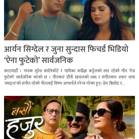
आर्यन सिग्देल र जुना सुन्दास फिचर्ड भिडियो
‘ऐना फुटेको’ सार्वजनिक
काठमाडौँ । गायक सुरेश कालिकोटे र गायिका सदीक्षा कट्टेलको स्वर रहेको गीत ‘ऐना
फुटेको’ सार्वजनिक भएको छ । गीतकार डीपी खनालको शब्द र संगीतकार शंकर थापा
‘स्माइल’को संगीत रहेको गीतलाई विषम आचार्यले एरेन्ज गरेका हुन्। प्रेम, बिछोड र...