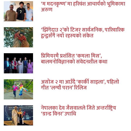
‘म मदनकृष्ण’ मा हरिवंश आचार्यको भूमिकामा
अरुण
‘झिँगेदाउ २’को टिजर सार्वजनिक, पारिवारिक
द्वन्द्वसँगै नयाँ रहस्यको संकेत
प्रिमियरमै प्रशंसित ‘कमला मिस’,
बालमनोविज्ञानको संवेदनशील कथा
असोज २ मा आउँदै ‘कार्की साइला’, पहिलो
गीत ‘लग्यौ परान’ रिलिज
नेपालका देव जैसवालले जिते अन्तर्राष्ट्रिय
‘ग्रान्ड विनर’ उपाधि