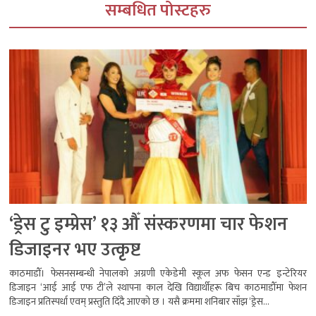
सम्बधित पोस्टहरु
‘ड्रेस टु इम्प्रेस’ १३ औँ संस्करणमा चार फेशन
डिजाइनर भए उत्कृष्ट
काठमाडौँ। फेसनसम्बन्धी नेपालको अग्रणी एकेडेमी स्कूल अफ फेसन एन्ड इन्टेरियर
डिजाइन ‘आई आई एफ टी’ले स्थापना काल देखि विद्यार्थीहरू बिच काठमाडौँमा फेशन
डिजाइन प्रतिस्पर्धा एवम् प्रस्तुति दिँदै आएको छ । यसै क्रममा शनिबार साँझ ‘ड्रेस...