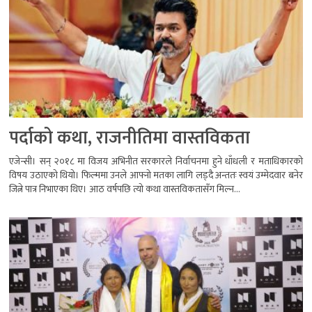
पर्दाको कथा, राजनीतिमा वास्तविकता
एजेन्सी। सन् २०१८ मा विजय अभिनीत सरकारले निर्वाचनमा हुने धाँधली र मताधिकारको
विषय उठाएको थियो। फिल्ममा उनले आफ्नो मतका लागि लड्दै अन्ततः स्वयं उम्मेदवार बनेर
जित्ने पात्र निभाएका थिए। आठ वर्षपछि त्यो कथा वास्तविकतासँग मिल्न...