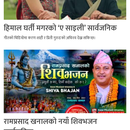
हिमाल घर्ती मगरको ‘ए साइली’ सार्वजनिक
गीतको भिडियोमा करण शाही र प्रिती गुरुङको अभिनय देख्न सकिन्छ।
रामप्रसाद खनालको नयाँ शिवभजन