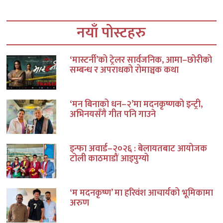
नयाँ पोस्टहरु
‘मास्टर्नी’को ट्रेलर सार्वजनिक, आमा–छोरीको
सम्बन्ध र अपराधको रोमाञ्चक कथा
‘मन बिनाको धन–२’मा मदनकृष्णको इन्ट्री,
अभिनयसँगै गीत पनि गाउने
इन्फा अवार्ड–२०२६ : बेलायतबाट आयोजक
टोली काठमाडौं आइपुग्यो
‘म मदनकृष्ण’ मा हरिवंश आचार्यको भूमिकामा
अरुण