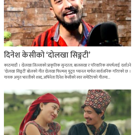
दिनेश केसीको ‘दोलखा सिङ्गटी’
काठमाडौं । दोलखा जिल्लाको प्राकृतिक सुन्दरता, बालसखा र परिवारिक संघर्षलाई दर्शाउने
‘दोलखा सिङ्गटी’ बोलको गीत दोलखा फिल्मस् युटूव च्यानल मार्फत सार्वजनिक गरिएको छ ।
गायक अमृत भारतीको शब्द, अभिनेता दिनेश केसीको स्वर समेटिएको गीतमा...