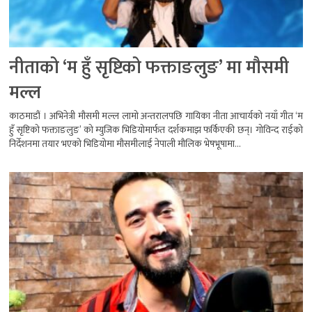
नीताको ‘म हुँ सृष्टिको फक्ताङलुङ’ मा मौसमी
मल्ल
काठमाडौं । अभिनेत्री मौसमी मल्ल लामो अन्तरालपछि गायिका नीता आचार्यको नयाँ गीत ‘म
हुँ सृष्टिको फक्ताङलुङ’ को म्युजिक भिडियोमार्फत दर्शकमाझ फर्किएकी छन्। गोविन्द राईको
निर्देशनमा तयार भएको भिडियोमा मौसमीलाई नेपाली मौलिक भेषभूषामा...