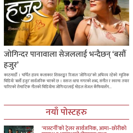
जोगिन्दर पानावाला सेजललाई भन्दैछन् ‘बसौँ
हजुर’
काठमाडौँ । चर्चित हास्य कलाकार शिवशङ्कर रिजाल ‘जोगिन्दर’को अभिनय रहेको म्युजिक
भिडियो ‘बसौँ हजुर’ सार्वजनिक भएको छ । वसन्त थापा मगरको शब्द, संगीत र स्वरमा तयार
पारिएको रोमान्टिक गीतको भिडियोमा जोगिन्दरलाई मोडल सेजल कँफियासँग...
नयाँ पोस्टहरु
‘मास्टर्नी’को ट्रेलर सार्वजनिक, आमा–छोरीको