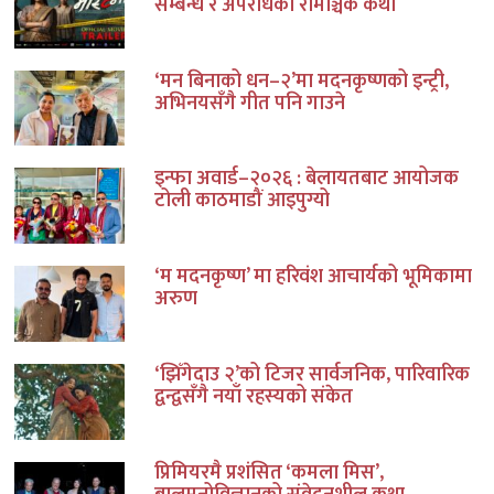
सम्बन्ध र अपराधको रोमाञ्चक कथा
‘मन बिनाको धन–२’मा मदनकृष्णको इन्ट्री,
अभिनयसँगै गीत पनि गाउने
इन्फा अवार्ड–२०२६ : बेलायतबाट आयोजक
टोली काठमाडौं आइपुग्यो
‘म मदनकृष्ण’ मा हरिवंश आचार्यको भूमिकामा
अरुण
‘झिँगेदाउ २’को टिजर सार्वजनिक, पारिवारिक
द्वन्द्वसँगै नयाँ रहस्यको संकेत
प्रिमियरमै प्रशंसित ‘कमला मिस’,