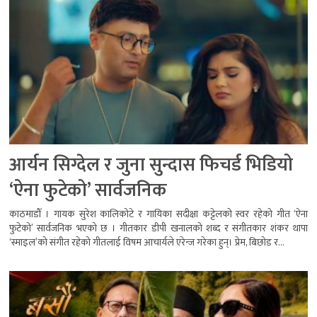
आर्यन सिग्देल र जुना सुन्दास फिचर्ड भिडियो
‘ऐना फुटेको’ सार्वजनिक
काठमाडौँ । गायक सुरेश कालिकोटे र गायिका सदीक्षा कट्टेलको स्वर रहेको गीत ‘ऐना
फुटेको’ सार्वजनिक भएको छ । गीतकार डीपी खनालको शब्द र संगीतकार शंकर थापा
‘स्माइल’को संगीत रहेको गीतलाई विषम आचार्यले एरेन्ज गरेका हुन्। प्रेम, बिछोड र...