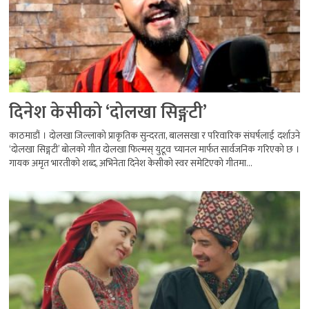
दिनेश केसीको ‘दोलखा सिङ्गटी’
काठमाडौं । दोलखा जिल्लाको प्राकृतिक सुन्दरता, बालसखा र परिवारिक संघर्षलाई दर्शाउने
‘दोलखा सिङ्गटी’ बोलको गीत दोलखा फिल्मस् युटूव च्यानल मार्फत सार्वजनिक गरिएको छ ।
गायक अमृत भारतीको शब्द, अभिनेता दिनेश केसीको स्वर समेटिएको गीतमा...