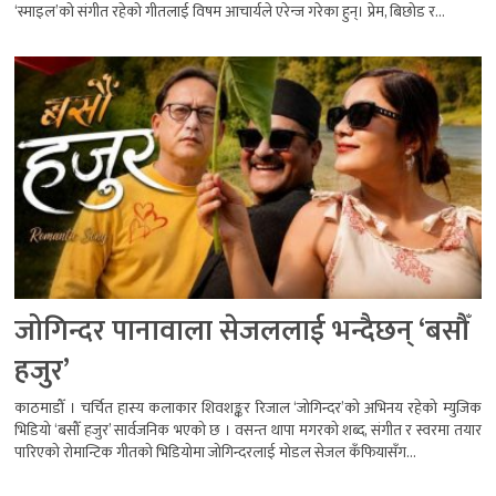
‘स्माइल’को संगीत रहेको गीतलाई विषम आचार्यले एरेन्ज गरेका हुन्। प्रेम, बिछोड र...
जोगिन्दर पानावाला सेजललाई भन्दैछन् ‘बसौँ
हजुर’
काठमाडौँ । चर्चित हास्य कलाकार शिवशङ्कर रिजाल ‘जोगिन्दर’को अभिनय रहेको म्युजिक
भिडियो ‘बसौँ हजुर’ सार्वजनिक भएको छ । वसन्त थापा मगरको शब्द, संगीत र स्वरमा तयार
पारिएको रोमान्टिक गीतको भिडियोमा जोगिन्दरलाई मोडल सेजल कँफियासँग...