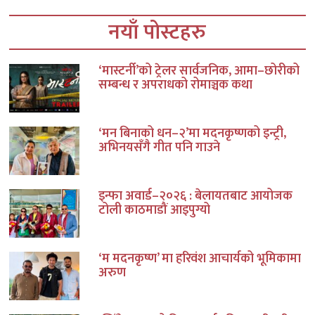
नयाँ पोस्टहरु
‘मास्टर्नी’को ट्रेलर सार्वजनिक, आमा–छोरीको
सम्बन्ध र अपराधको रोमाञ्चक कथा
‘मन बिनाको धन–२’मा मदनकृष्णको इन्ट्री,
अभिनयसँगै गीत पनि गाउने
इन्फा अवार्ड–२०२६ : बेलायतबाट आयोजक
टोली काठमाडौं आइपुग्यो
‘म मदनकृष्ण’ मा हरिवंश आचार्यको भूमिकामा
अरुण