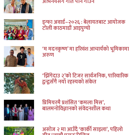
अभिनयसँगै गीत पनि गाउने
इन्फा अवार्ड–२०२६ : बेलायतबाट आयोजक
टोली काठमाडौं आइपुग्यो
‘म मदनकृष्ण’ मा हरिवंश आचार्यको भूमिकामा
अरुण
‘झिँगेदाउ २’को टिजर सार्वजनिक, पारिवारिक
द्वन्द्वसँगै नयाँ रहस्यको संकेत
प्रिमियरमै प्रशंसित ‘कमला मिस’,
बालमनोविज्ञानको संवेदनशील कथा
असोज २ मा आउँदै ‘कार्की साइला’, पहिलो