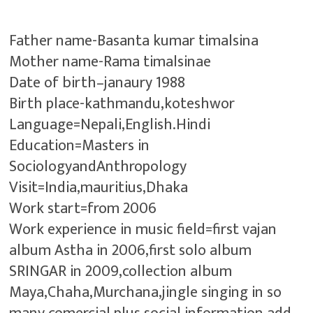
Father name-Basanta kumar timalsina
Mother name-Rama timalsinae
Date of birth–janaury 1988
Birth place-kathmandu,koteshwor
Language=Nepali,English.Hindi
Education=Masters in
SociologyandAnthropology
Visit=India,mauritius,Dhaka
Work start=from 2006
Work experience in music field=first vajan
album Astha in 2006,first solo album
SRINGAR in 2009,collection album
Maya,Chaha,Murchana,jingle singing in so