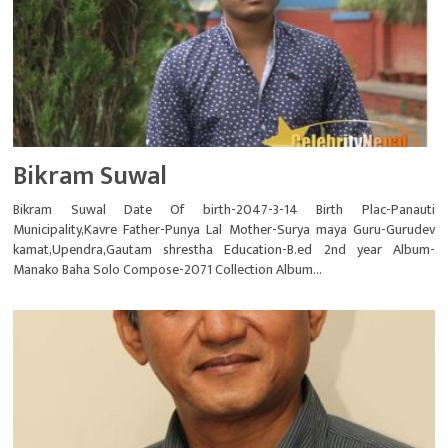
Bikram Suwal
Bikram Suwal Date Of birth-2047-3-14 Birth Plac-Panauti
Municipality,Kavre Father-Punya Lal Mother-Surya maya Guru-Gurudev
kamat,Upendra,Gautam shrestha Education-B.ed 2nd year Album-
Manako Baha Solo Compose-2071 Collection Album...