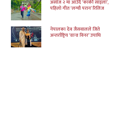
असोज २ मा आउँदै ‘कार्की साइला’,
पहिलो गीत ‘लग्यौ परान’ रिलिज
नेपालका देव जैसवालले जिते
अन्तर्राष्ट्रिय ‘ग्रान्ड विनर’ उपाधि