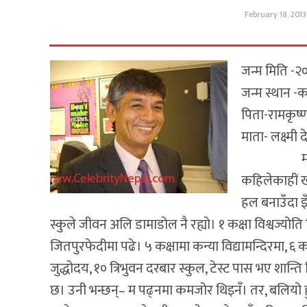
February 18, 2013
जन्म मिति -
जन्म स्थान -क
पिता-रामकृष्णल
माता- लक्ष्मी देव
मदनकृष्णक
कहिलेकाहीं खस
हल बनाउँदा 
स्कुले जीवन अलि डामाडोल नै रह्यो। १ कक्षा विश्वज्यो
जितपुरफेदीमा पढे। ५ कक्षामा कन्या विद्यामन्दिरमा, ६ कक
जुद्धोदय, १० त्रिभुवन दरबार स्कुल, टेस्ट पास भए शान
छ। उनी भन्छन्– म पढ्नमा कमजोर थिइनँ। तर, बलियो हु