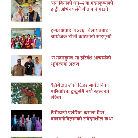
‘मन बिनाको धन–२’मा मदनकृष्णको
इन्ट्री, अभिनयसँगै गीत पनि गाउने
इन्फा अवार्ड–२०२६ : बेलायतबाट
आयोजक टोली काठमाडौं आइपुग्यो
‘म मदनकृष्ण’ मा हरिवंश आचार्यको
भूमिकामा अरुण
‘झिँगेदाउ २’को टिजर सार्वजनिक,
पारिवारिक द्वन्द्वसँगै नयाँ रहस्यको
संकेत
प्रिमियरमै प्रशंसित ‘कमला मिस’,
बालमनोविज्ञानको संवेदनशील कथा