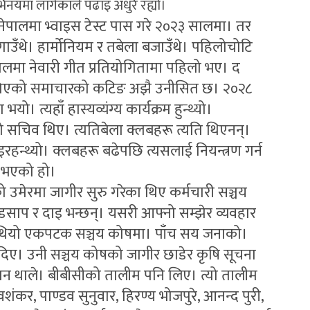
नयमा लागेकाले पढाइ अधुरै रह्यो।
नेपालमा भ्वाइस टेस्ट पास गरे २०२३ सालमा। तर
 गाउँथे। हार्मोनियम र तबेला बजाउँथे। पहिलोचोटि
सालमा नेवारी गीत प्रतियोगितामा पहिलो भए। द
छापिएको समाचारको कटिङ अझै उनीसित छ। २०२८
 त्यहाँ हास्यव्यंग्य कार्यक्रम हुन्थ्यो।
थाको सचिव थिए। त्यतिबेला क्लबहरू त्यति थिएनन्।
रहन्थ्यो। क्लबहरू बढेपछि त्यसलाई नियन्त्रण गर्न
ा भएको हो।
षको उमेरमा जागीर सुरु गरेका थिए कर्मचारी सञ्चय
डसाप र दाइ भन्छन्। यसरी आफ्नो सम्झेर व्यवहार
 थियो एकपटक सञ्चय कोषमा। पाँच सय जनाको।
 दिए। उनी सञ्चय कोषको जागीर छाडेर कृषि सूचना
ान थाले। बीबीसीको तालीम पनि लिए। त्यो तालीम
कर, पाण्डव सुनुवार, हिरण्य भोजपुरे, आनन्द पुरी,