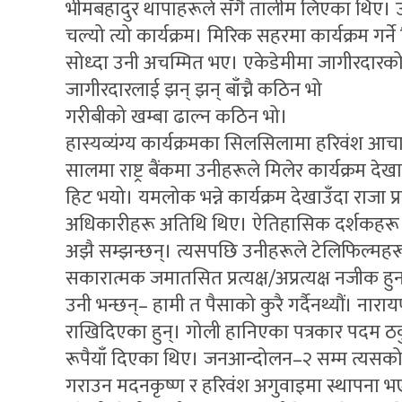
भीमबहादुर थापाहरूले सँगै तालीम लिएका थिए। उन
चल्यो त्यो कार्यक्रम। मिरिक सहरमा कार्यक्रम गर्न
सोध्दा उनी अचम्मित भए। एकेडेमीमा जागीरदार
जागीरदारलाई झन् झन् बाँच्नै कठिन भो
गरीबीको खम्बा ढाल्न कठिन भो।
हास्यव्यंग्य कार्यक्रमका सिलसिलामा हरिवंश आ
सालमा राष्ट्र बैंकमा उनीहरूले मिलेर कार्यक्रम देख
हिट भयो। यमलोक भन्ने कार्यक्रम देखाउँदा राजा
अधिकारीहरू अतिथि थिए। ऐतिहासिक दर्शकहरू भएको
अझै सम्झन्छन्। त्यसपछि उनीहरूले टेलिफिल्महरू
सकारात्मक जमातसित प्रत्यक्ष/अप्रत्यक्ष नजीक हु
उनी भन्छन्– हामी त पैसाको कुरै गर्दैनथ्यौं। नार
राखिदिएका हुन्। गोली हानिएका पत्रकार पदम ठ
रूपैयाँ दिएका थिए। जनआन्दोलन–२ सम्म त्यसको
गराउन मदनकृष्ण र हरिवंश अगुवाइमा स्थापना भ