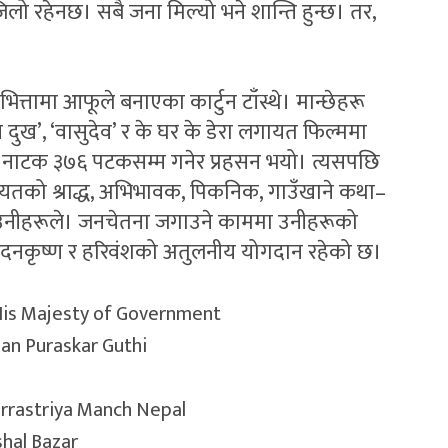
िलो रहेनछ। सबै जना मिल्यो भने शान्ति हुन्छ। तर,
ो भित्तामा आफूले बनाएका कार्टुन टाँस्थे। मान्छेहरू
 दुख’, ‘वासुदेव’ र के घर के डेरा लगायत फिल्ममा
पन नाटक ३७६ पटकसम्म गनेर प्रहसन भयो। त्यसपछि
ायतको श्राद्ध, अभिभावक, पिकनिक, गाउँखाने कथा–
गरे उनीहरूले। जनचेतना जगाउने काममा उनीहरूको
ा मदनकृष्ण र हरिवंशको अतुलनीय योगदान रहेको छ।
 His Majesty of Government
an Puraskar Guthi
rrastriya Manch Nepal
shal Bazar