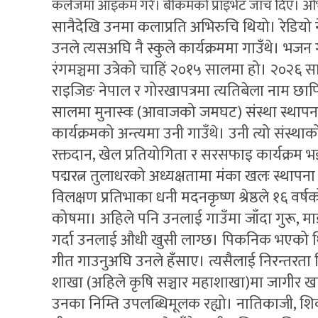
कलेजमा आइकम गरे। बीकमको प्राइभेट जाँच दिए। अभि
सानैदेखि उनमा कलाप्रति अभिरुचि थियो। रेडियो 
उनले त्यसअघि नै स्कुले कार्यक्रममा गाउँथे। भजन
रंगमञ्चमा उत्रेको चाहिं २०१५ सालमा हो। २०२६ 
राइजिङ नेपाल र गोरखापत्रमा त्यतिबेला नाम 
सालमा मुनास्वः (आवाजको जमघट) संस्था स्थापना भयो।
कार्यक्रमको अन्त्यमा उनी गाउँथे। उनी त्यो संस्
रक्तदान, खेल प्रतियोगिता र सरसफाइ कार्यक्रम भइ
पद्मरत्न तुलाधरको अध्यक्षतामा मंका खलः स्थापन
विलक्षण प्रतिभाका धनी मदनकृष्ण श्रेष्ठले १६ वर्
कोषमा। अहिले पनि उनलाई गाउँमा जाँदा गुरू, मा
गर्दा उनलाई औधी खुसी लाग्छ। पिकनिक भएको
गीत गाउनुअघि उनले हँसाए। त्यसैलाई निरन्तरता
शाखा (अहिले कृषि सञ्चार महाशाखा)मा जागीर ख
उनका निम्ति उपलब्धिमूलक रह्यो। नातिकाजी, शिवशं