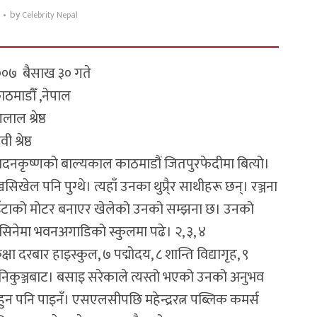
by
Celebrity Nepal
२००७ बैसाख ३० गते
ाठमाडौँ ,नेपाल
ाल श्रेष्ठ
ी श्रेष्ठ
ो बाल्यकाल काठमाडौं जितपुरफेदीमा बित्यो।
िखेल पनि पुग्थे। त्यहाँ उनका थुप्रै्र साथीहरू छन्। रञ्जना
इँटाको मोटर बनाएर खेलेको उनको सम्झना छ। उनको
ति सिनेमा भवनअगाडिको स्कुलमा पढे। २, ३, ४
्षा दरबार हाइस्कुल, ७ पद्मोदय, ८ शान्ति विद्यागृह, ९
्ति निकुञ्जबाट। बसाइ सरेकाले त्यस्तो भएको उनको अनुभव
न पनि पाइनँ। एसएलसीपछि महेन्द्ररत्न पब्लिक कमर्स