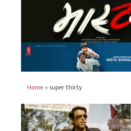
Home
»
super thirty