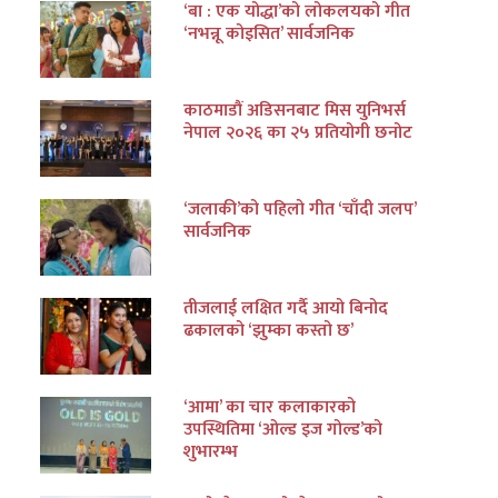
‘बा : एक योद्धा’को लोकलयको गीत
‘नभन्नू कोइसित’ सार्वजनिक
काठमाडौं अडिसनबाट मिस युनिभर्स
नेपाल २०२६ का २५ प्रतियोगी छनोट
‘जलाकी’को पहिलो गीत ‘चाँदी जलप’
सार्वजनिक
तीजलाई लक्षित गर्दै आयो बिनोद
ढकालको ‘झुम्का कस्तो छ’
‘आमा’ का चार कलाकारको
उपस्थितिमा ‘ओल्ड इज गोल्ड’को
शुभारम्भ