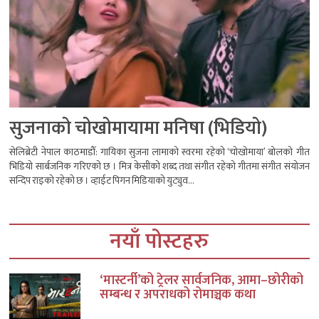
सुजनाको चोखोमायामा मनिषा (भिडियो)
सेलिब्रेटी नेपाल काठमाडौँ: गायिका सुजना लामाको स्वरमा रहेको ‘चोखोमाया’ बोलको गीत
भिडियो सार्बजनिक गरिएको छ । मित्र केसीको शब्द तथा संगीत रहेको गीतमा संगीत संयोजन
सन्दिप राइको रहेको छ । व्हाईट पिगन मिडियाको युट्युव...
नयाँ पोस्टहरु
‘मास्टर्नी’को ट्रेलर सार्वजनिक, आमा–छोरीको
सम्बन्ध र अपराधको रोमाञ्चक कथा