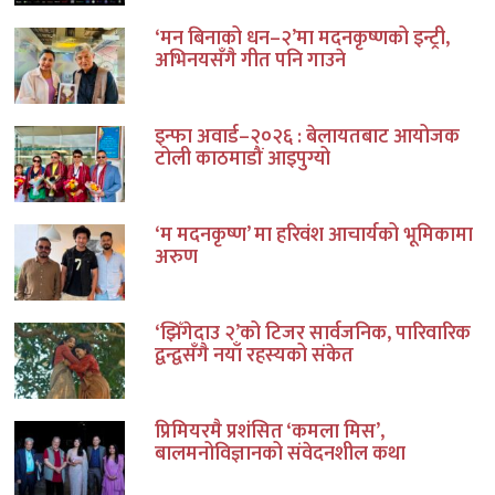
‘मन बिनाको धन–२’मा मदनकृष्णको इन्ट्री,
अभिनयसँगै गीत पनि गाउने
इन्फा अवार्ड–२०२६ : बेलायतबाट आयोजक
टोली काठमाडौं आइपुग्यो
‘म मदनकृष्ण’ मा हरिवंश आचार्यको भूमिकामा
अरुण
‘झिँगेदाउ २’को टिजर सार्वजनिक, पारिवारिक
द्वन्द्वसँगै नयाँ रहस्यको संकेत
प्रिमियरमै प्रशंसित ‘कमला मिस’,
बालमनोविज्ञानको संवेदनशील कथा