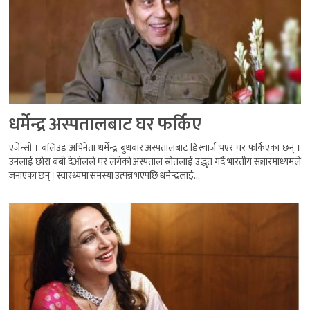
धर्मेन्द्र अस्पतालबाट घर फर्किए
एजेन्सी । बलिउड अभिनेता धर्मेन्द्र बुधबार अस्पतालबाट डिस्चार्ज भएर घर फर्किएका छन् ।
उनलाई छोरा बबी देओलले घर लगेको अस्पताल स्रोतलाई उद्धृत गर्दै भारतीय सञ्चारमाध्यमले
जनाएका छन् । स्वास्थ्यमा समस्या उत्पन्न भएपछि धर्मेन्द्रलाई...