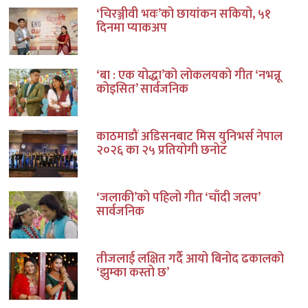
‘चिरञ्जीवी भवः’को छायांकन सकियो, ५१
दिनमा प्याकअप
‘बा : एक योद्धा’को लोकलयको गीत ‘नभन्नू
कोइसित’ सार्वजनिक
काठमाडौं अडिसनबाट मिस युनिभर्स नेपाल
२०२६ का २५ प्रतियोगी छनोट
‘जलाकी’को पहिलो गीत ‘चाँदी जलप’
सार्वजनिक
तीजलाई लक्षित गर्दै आयो बिनोद ढकालको
‘झुम्का कस्तो छ’