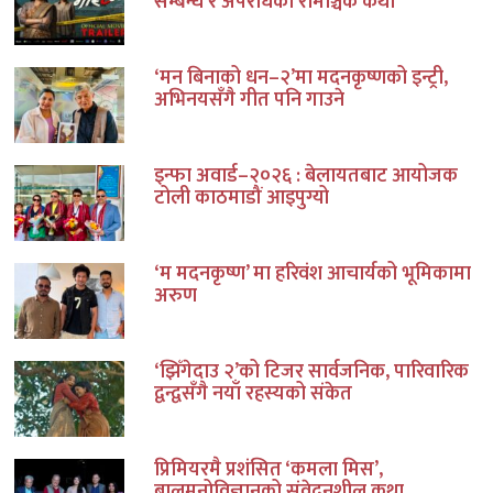
सम्बन्ध र अपराधको रोमाञ्चक कथा
‘मन बिनाको धन–२’मा मदनकृष्णको इन्ट्री,
अभिनयसँगै गीत पनि गाउने
इन्फा अवार्ड–२०२६ : बेलायतबाट आयोजक
टोली काठमाडौं आइपुग्यो
‘म मदनकृष्ण’ मा हरिवंश आचार्यको भूमिकामा
अरुण
‘झिँगेदाउ २’को टिजर सार्वजनिक, पारिवारिक
द्वन्द्वसँगै नयाँ रहस्यको संकेत
प्रिमियरमै प्रशंसित ‘कमला मिस’,
बालमनोविज्ञानको संवेदनशील कथा