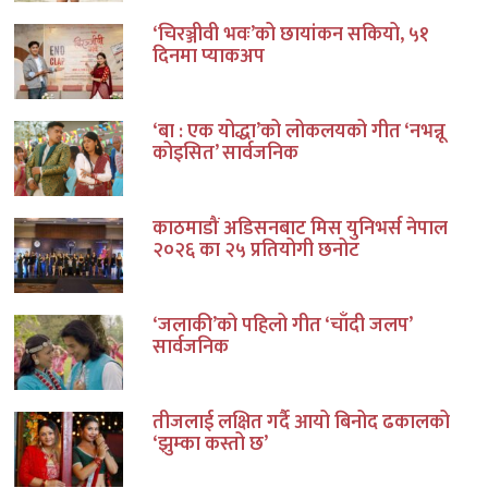
‘चिरञ्जीवी भवः’को छायांकन सकियो, ५१
दिनमा प्याकअप
‘बा : एक योद्धा’को लोकलयको गीत ‘नभन्नू
कोइसित’ सार्वजनिक
काठमाडौं अडिसनबाट मिस युनिभर्स नेपाल
२०२६ का २५ प्रतियोगी छनोट
‘जलाकी’को पहिलो गीत ‘चाँदी जलप’
सार्वजनिक
तीजलाई लक्षित गर्दै आयो बिनोद ढकालको
‘झुम्का कस्तो छ’