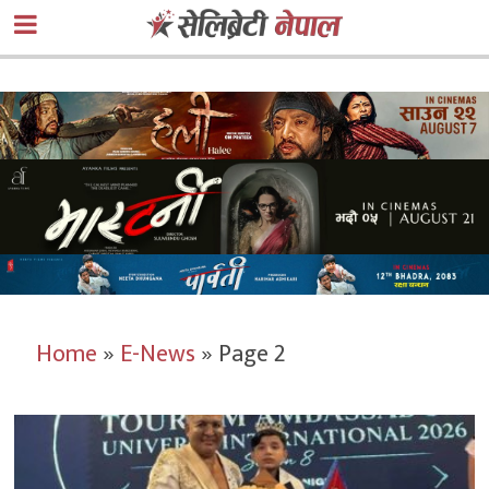
Home
»
E-News
»
Page 2