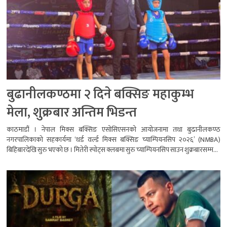
बुढानीलकण्ठमा २ दिने बक्सिङ महाकुम्भ
मेला, शुक्रबार अन्तिम भिडन्त
काठमाडौं । नेपाल मिक्स बक्सिङ एसोसिएसनको आयोजनामा तथा बुढानीलकण्ठ
नगरपालिकाको सहकार्यमा ‘थर्ड वर्ल्ड मिक्स बक्सिङ च्याम्पियनसिप २०२६’ (NMBA)
बिहिबारदेखि सुरु भएको छ । मितेरी स्पोट्स क्लबमा सुरु च्याम्पियनसिप साउन शुक्रबारसम्म...