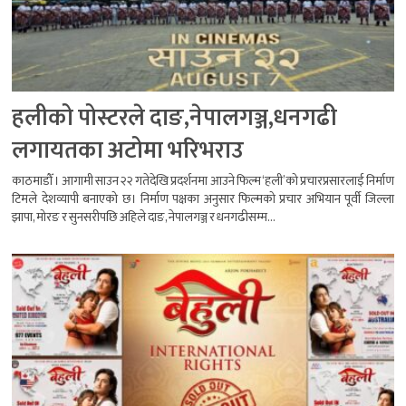
हलीको पोस्टरले दाङ,नेपालगञ्ज,धनगढी
लगायतका अटोमा भरिभराउ
काठमाडौँ । आगामी साउन २२ गतेदेखि प्रदर्शनमा आउने फिल्म ‘हली’को प्रचारप्रसारलाई निर्माण
टिमले देशव्यापी बनाएको छ। निर्माण पक्षका अनुसार फिल्मको प्रचार अभियान पूर्वी जिल्ला
झापा, मोरङ र सुनसरीपछि अहिले दाङ, नेपालगञ्ज र धनगढीसम्म...