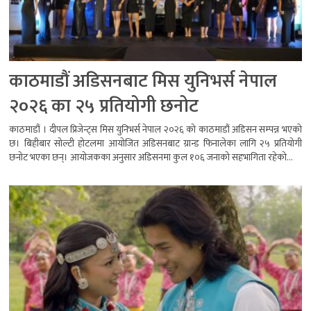
काठमाडौं अडिसनबाट मिस युनिभर्स नेपाल
२०२६ का २५ प्रतियोगी छनोट
काठमाडौं । दीपल प्रिजेन्ट्स मिस युनिभर्स नेपाल २०२६ को काठमाडौं अडिसन सम्पन्न भएको
छ। बिहीबार सोल्टी होटलमा आयोजित अडिसनबाट ग्रान्ड फिनालेका लागि २५ प्रतियोगी
छनोट भएका छन्। आयोजकका अनुसार अडिसनमा कुल १०६ जनाको सहभागिता रहेको...