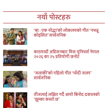
नयाँ पोस्टहरु
‘बा : एक योद्धा’को लोकलयको गीत ‘नभन्नू
कोइसित’ सार्वजनिक
काठमाडौं अडिसनबाट मिस युनिभर्स नेपाल
२०२६ का २५ प्रतियोगी छनोट
‘जलाकी’को पहिलो गीत ‘चाँदी जलप’
सार्वजनिक
तीजलाई लक्षित गर्दै आयो बिनोद ढकालको
‘झुम्का कस्तो छ’