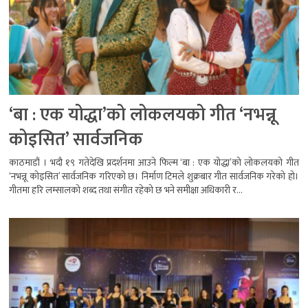
‘बा : एक योद्धा’को लोकलयको गीत ‘नभन्नू
कोइसित’ सार्वजनिक
काठमाडौं । भदौ १९ गतेदेखि प्रदर्शनमा आउने फिल्म ‘बा : एक योद्धा’को लोकलयको गीत
‘नभन्नू कोइसित’ सार्वजनिक गरिएको छ। निर्माण टिमले शुक्रबार गीत सार्वजनिक गरेको हो।
गीतमा हरि लम्सालको शब्द तथा संगीत रहेको छ भने समीक्षा अधिकारी र...