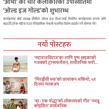
‘आमा’ का चार कलाकारको उपस्थितिमा
‘ओल्ड इज गोल्ड’को शुभारम्भ
कार्यक्रममा बोर्ड अध्यक्ष डीसीले ‘ओल्ड इज गोल्ड’लाई नियमित कार्यक्रमका रूपमा अघि
बढाउँदै हरेक महिना एउटा ऐतिहासिक नेपाली चलचित्र विशेष प्रदर्शन गर्ने घोषणा गरे।
नयाँ पोस्टहरु
‘महाराजधिराज’का लागि पुष्प खड्काको
गजबको ट्रान्सफर्मेसन, सार्वजनिक भयो...
‘चिरञ्जीवी भवः’को छायांकन सकियो, ५१
दिनमा प्याकअप
‘बा : एक योद्धा’को लोकलयको गीत ‘नभन्नू
कोइसित’ सार्वजनिक