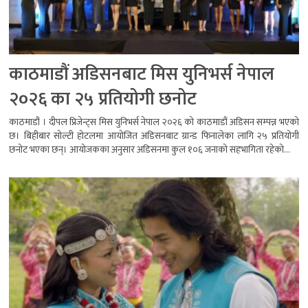
काठमाडौं अडिसनबाट मिस युनिभर्स नेपाल
२०२६ का २५ प्रतियोगी छनोट
काठमाडौं । दीपल प्रिजेन्ट्स मिस युनिभर्स नेपाल २०२६ को काठमाडौं अडिसन सम्पन्न भएको
छ। बिहीबार सोल्टी होटलमा आयोजित अडिसनबाट ग्रान्ड फिनालेका लागि २५ प्रतियोगी
छनोट भएका छन्। आयोजकका अनुसार अडिसनमा कुल १०६ जनाको सहभागिता रहेको...