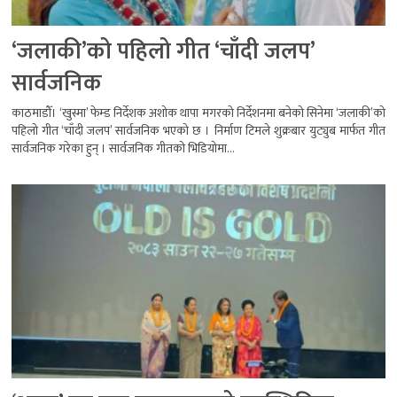
‘जलाकी’को पहिलो गीत ‘चाँदी जलप’
सार्वजनिक
काठमाडौँ। ‘खुस्मा’ फेम्ड निर्देशक अशोक थापा मगरको निर्देशनमा बनेको सिनेमा ‘जलाकी’को
पहिलो गीत ‘चाँदी जलप’ सार्वजनिक भएको छ । निर्माण टिमले शुक्रबार युट्युब मार्फत गीत
सार्वजनिक गरेका हुन् । सार्वजनिक गीतको भिडियोमा...