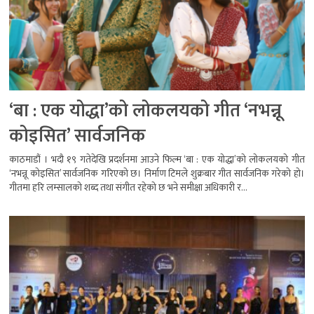
‘बा : एक योद्धा’को लोकलयको गीत ‘नभन्नू
कोइसित’ सार्वजनिक
काठमाडौं । भदौ १९ गतेदेखि प्रदर्शनमा आउने फिल्म ‘बा : एक योद्धा’को लोकलयको गीत
‘नभन्नू कोइसित’ सार्वजनिक गरिएको छ। निर्माण टिमले शुक्रबार गीत सार्वजनिक गरेको हो।
गीतमा हरि लम्सालको शब्द तथा संगीत रहेको छ भने समीक्षा अधिकारी र...