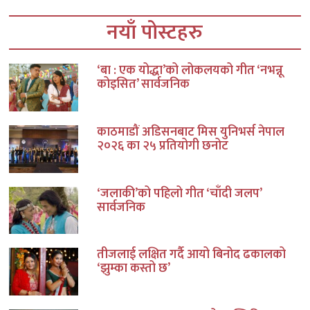
नयाँ पोस्टहरु
‘बा : एक योद्धा’को लोकलयको गीत ‘नभन्नू
कोइसित’ सार्वजनिक
काठमाडौं अडिसनबाट मिस युनिभर्स नेपाल
२०२६ का २५ प्रतियोगी छनोट
‘जलाकी’को पहिलो गीत ‘चाँदी जलप’
सार्वजनिक
तीजलाई लक्षित गर्दै आयो बिनोद ढकालको
‘झुम्का कस्तो छ’