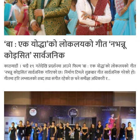
‘बा : एक योद्धा’को लोकलयको गीत ‘नभन्नू
कोइसित’ सार्वजनिक
काठमाडौं । भदौ १९ गतेदेखि प्रदर्शनमा आउने फिल्म ‘बा : एक योद्धा’को लोकलयको गीत
‘नभन्नू कोइसित’ सार्वजनिक गरिएको छ। निर्माण टिमले शुक्रबार गीत सार्वजनिक गरेको हो।
गीतमा हरि लम्सालको शब्द तथा संगीत रहेको छ भने समीक्षा अधिकारी र...