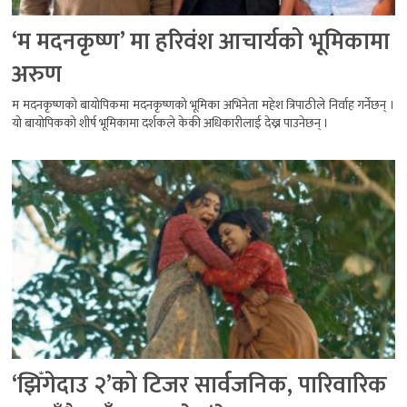
‘म मदनकृष्ण’ मा हरिवंश आचार्यको भूमिकामा
अरुण
म मदनकृष्णको बायोपिकमा मदनकृष्णको भूमिका अभिनेता महेश त्रिपाठीले निर्वाह गर्नेछन् ।
यो बायोपिकको शीर्ष भूमिकामा दर्शकले केकी अधिकारीलाई देख्न पाउनेछन् ।
‘झिँगेदाउ २’को टिजर सार्वजनिक, पारिवारिक