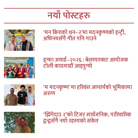
नयाँ पोस्टहरु
‘मन बिनाको धन–२’मा मदनकृष्णको इन्ट्री,
अभिनयसँगै गीत पनि गाउने
इन्फा अवार्ड–२०२६ : बेलायतबाट आयोजक
टोली काठमाडौं आइपुग्यो
‘म मदनकृष्ण’ मा हरिवंश आचार्यको भूमिकामा
अरुण
‘झिँगेदाउ २’को टिजर सार्वजनिक, पारिवारिक
द्वन्द्वसँगै नयाँ रहस्यको संकेत