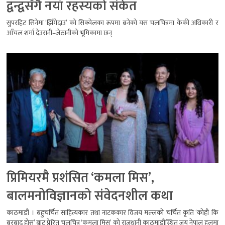
द्वन्द्वसँगै नयाँ रहस्यको संकेत
सुपरहिट सिनेमा ‘झिँगेदाउ’ को सिक्वेलका रूपमा बनेको यस चलचित्रमा केकी अधिकारी र
आँचल शर्मा देउरानी–जेठानीको भूमिकामा छन्
प्रिमियरमै प्रशंसित ‘कमला मिस’,
बालमनोविज्ञानको संवेदनशील कथा
काठमाडौं । बहुचर्चित साहित्यकार तथा नाटककार विजय मल्लको चर्चित कृति ‘कोही कि
बरबाद होस्’ बाट प्रेरित चलचित्र ‘कमला मिस’ को राजधानी काठमाडौंस्थित जय नेपाल हलमा