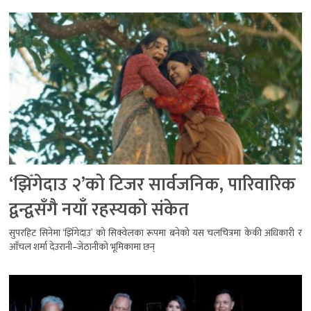
‘झिँगेदाउ २’को टिजर सार्वजनिक, पारिवारिक
द्वन्द्वसँगै नयाँ रहस्यको संकेत
सुपरहिट सिनेमा ‘झिँगेदाउ’ को सिक्वेलका रूपमा बनेको यस चलचित्रमा केकी अधिकारी र
आँचल शर्मा देउरानी–जेठानीको भूमिकामा छन्