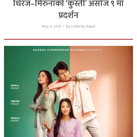
धिरज–मिरुनाको ‘कुस्ती’ असोज ९ मा
प्रदर्शन
by
May 4, 2026
Celebrity Nepal