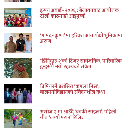
इन्फा अवार्ड–२०२६ : बेलायतबाट आयोजक
टोली काठमाडौं आइपुग्यो
‘म मदनकृष्ण’ मा हरिवंश आचार्यको भूमिकामा
अरुण
‘झिँगेदाउ २’को टिजर सार्वजनिक, पारिवारिक
द्वन्द्वसँगै नयाँ रहस्यको संकेत
प्रिमियरमै प्रशंसित ‘कमला मिस’,
बालमनोविज्ञानको संवेदनशील कथा
असोज २ मा आउँदै ‘कार्की साइला’, पहिलो
गीत ‘लग्यौ परान’ रिलिज