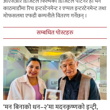
ओएसआर डिजिटल फिल्मको डिजिटल पार्टनर हो भने
काठमाडौंमा रिच इन्टरटेनमेन्ट र एप्पल इन्टरटेनमेन्ट तथा
मोफसलमा एफडी कम्पनीले वितरण गर्नेछन् ।
सम्बधित पोस्टहरु
‘मन बिनाको धन–२’मा मदनकृष्णको इन्ट्री,