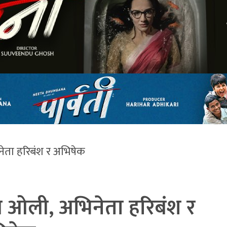
नेता हरिबंश र अभिषेक
ोज ओली, अभिनेता हरिबंश र