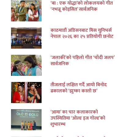
‘बा : एक योद्धा’को लोकलयको गीत
‘नभन्नू कोइसित’ सार्वजनिक
काठमाडौं अडिसनबाट मिस युनिभर्स
नेपाल २०२६ का २५ प्रतियोगी छनोट
‘जलाकी’को पहिलो गीत ‘चाँदी जलप’
सार्वजनिक
तीजलाई लक्षित गर्दै आयो बिनोद
ढकालको ‘झुम्का कस्तो छ’
‘आमा’ का चार कलाकारको
उपस्थितिमा ‘ओल्ड इज गोल्ड’को
शुभारम्भ