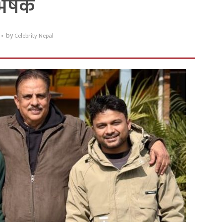
िषेक
by
Celebrity Nepal