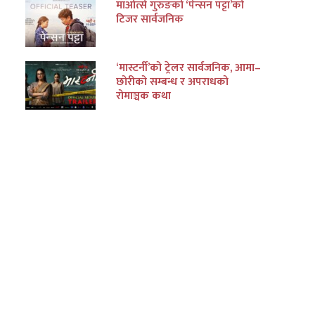
माओत्से गुरुङको ‘पेन्सन पट्टा’को
टिजर सार्वजनिक
‘मास्टर्नी’को ट्रेलर सार्वजनिक, आमा–
छोरीको सम्बन्ध र अपराधको
रोमाञ्चक कथा