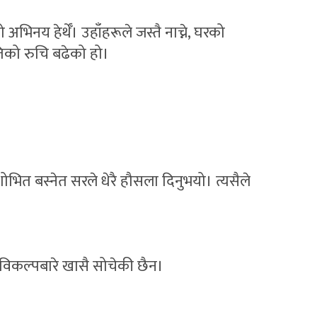
िनय हेर्थेँ। उहाँहरूले जस्तै नाच्ने, घरको
रतिको रुचि बढेको हो।
।
 शोभित बस्नेत सरले धेरै हौसला दिनुभयो। त्यसैले
 विकल्पबारे खासै सोचेकी छैन।