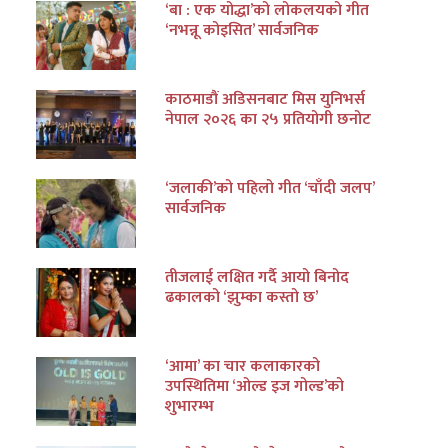
‘बा : एक योद्धा’को लोकलयको गीत
‘नभन्नू कोइसित’ सार्वजनिक
काठमाडौं अडिसनबाट मिस युनिभर्स
नेपाल २०२६ का २५ प्रतियोगी छनोट
‘जलाकी’को पहिलो गीत ‘चाँदी जलप’
सार्वजनिक
तीजलाई लक्षित गर्दै आयो बिनोद
ढकालको ‘झुम्का कस्तो छ’
‘आमा’ का चार कलाकारको
उपस्थितिमा ‘ओल्ड इज गोल्ड’को
शुभारम्भ