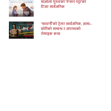
माओत्से गुरुङको ‘पेन्सन पट्टा’को
टिजर सार्वजनिक
‘मास्टर्नी’को ट्रेलर सार्वजनिक, आमा–
छोरीको सम्बन्ध र अपराधको
रोमाञ्चक कथा