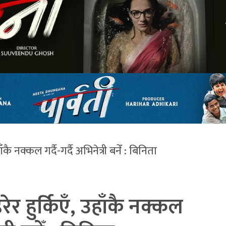
कै नक्कल गर्दै-गर्दै अभिनेत्री बनेँ : बिनिता
र हुर्किएँ, उहाँकै नक्कल