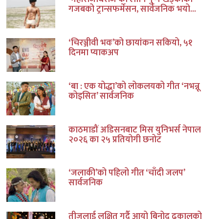
गजबको ट्रान्सफर्मेसन, सार्वजनिक भयो...
‘चिरञ्जीवी भवः’को छायांकन सकियो, ५१
दिनमा प्याकअप
‘बा : एक योद्धा’को लोकलयको गीत ‘नभन्नू
कोइसित’ सार्वजनिक
काठमाडौं अडिसनबाट मिस युनिभर्स नेपाल
२०२६ का २५ प्रतियोगी छनोट
‘जलाकी’को पहिलो गीत ‘चाँदी जलप’
सार्वजनिक
तीजलाई लक्षित गर्दै आयो बिनोद ढकालको