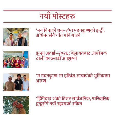
नयाँ पोस्टहरु
‘मन बिनाको धन–२’मा मदनकृष्णको इन्ट्री,
अभिनयसँगै गीत पनि गाउने
इन्फा अवार्ड–२०२६ : बेलायतबाट आयोजक
टोली काठमाडौं आइपुग्यो
‘म मदनकृष्ण’ मा हरिवंश आचार्यको भूमिकामा
अरुण
‘झिँगेदाउ २’को टिजर सार्वजनिक, पारिवारिक
द्वन्द्वसँगै नयाँ रहस्यको संकेत