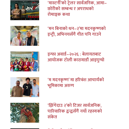
‘मास्टर्नी’को ट्रेलर सार्वजनिक, आमा–
छोरीको सम्बन्ध र अपराधको
रोमाञ्चक कथा
‘मन बिनाको धन–२’मा मदनकृष्णको
इन्ट्री, अभिनयसँगै गीत पनि गाउने
इन्फा अवार्ड–२०२६ : बेलायतबाट
आयोजक टोली काठमाडौं आइपुग्यो
‘म मदनकृष्ण’ मा हरिवंश आचार्यको
भूमिकामा अरुण
‘झिँगेदाउ २’को टिजर सार्वजनिक,
पारिवारिक द्वन्द्वसँगै नयाँ रहस्यको
संकेत