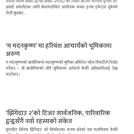
नेपाली फिल्म अवार्ड (इन्फा अवार्ड–२०२६) को तयारी अन्तिम चरणमा पुगेको छ।
अवार्ड समारोहका लागि बेलायतस्थित आयोजक संस्था इन्फा इभेन्ट्स यूकेको
टोली बुधबार...
‘म मदनकृष्ण’ मा हरिवंश आचार्यको भूमिकामा
अरुण
म मदनकृष्णको बायोपिकमा मदनकृष्णको भूमिका अभिनेता महेश त्रिपाठीले निर्वाह
गर्नेछन् । यो बायोपिकको शीर्ष भूमिकामा दर्शकले केकी अधिकारीलाई देख्न
पाउनेछन् ।
‘झिँगेदाउ २’को टिजर सार्वजनिक, पारिवारिक
द्वन्द्वसँगै नयाँ रहस्यको संकेत
सुपरहिट सिनेमा ‘झिँगेदाउ’ को सिक्वेलका रूपमा बनेको यस चलचित्रमा केकी