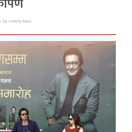
ार्पण
by
Celebrity Nepal