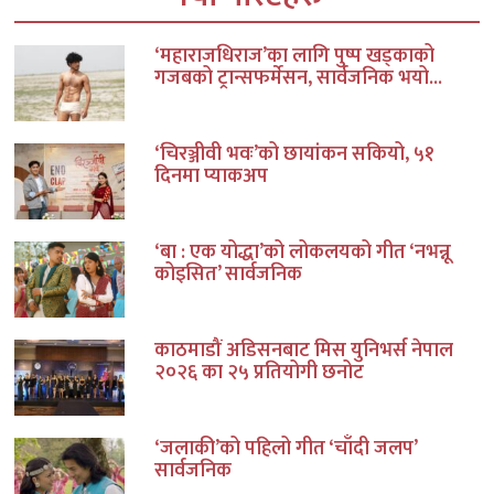
‘महाराजधिराज’का लागि पुष्प खड्काको
गजबको ट्रान्सफर्मेसन, सार्वजनिक भयो...
‘चिरञ्जीवी भवः’को छायांकन सकियो, ५१
दिनमा प्याकअप
‘बा : एक योद्धा’को लोकलयको गीत ‘नभन्नू
कोइसित’ सार्वजनिक
काठमाडौं अडिसनबाट मिस युनिभर्स नेपाल
२०२६ का २५ प्रतियोगी छनोट
‘जलाकी’को पहिलो गीत ‘चाँदी जलप’
सार्वजनिक