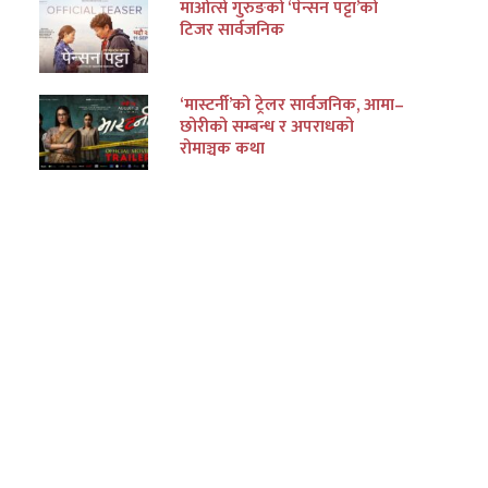
माओत्से गुरुङको ‘पेन्सन पट्टा’को
टिजर सार्वजनिक
‘मास्टर्नी’को ट्रेलर सार्वजनिक, आमा–
छोरीको सम्बन्ध र अपराधको
रोमाञ्चक कथा