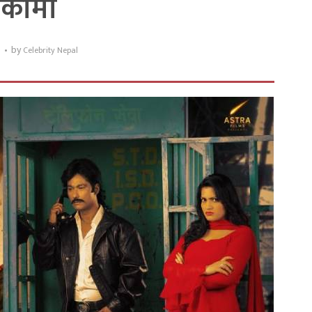
िकामा
by
5
Celebrity Nepal