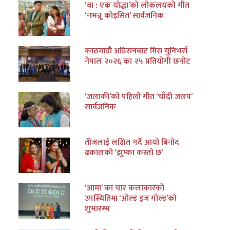
‘बा : एक योद्धा’को लोकलयको गीत
‘नभन्नू कोइसित’ सार्वजनिक
काठमाडौं अडिसनबाट मिस युनिभर्स
नेपाल २०२६ का २५ प्रतियोगी छनोट
‘जलाकी’को पहिलो गीत ‘चाँदी जलप’
सार्वजनिक
तीजलाई लक्षित गर्दै आयो बिनोद
ढकालको ‘झुम्का कस्तो छ’
‘आमा’ का चार कलाकारको
उपस्थितिमा ‘ओल्ड इज गोल्ड’को
शुभारम्भ