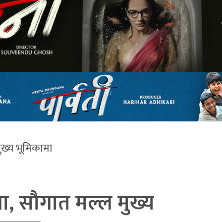
ुख्य भूमिकामा
णा, सौगात मल्ल मुख्य