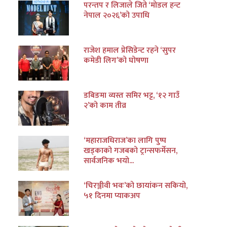
परन्तप र लिजाले जिते ‘मोडल हन्ट
नेपाल २०२६’को उपाधि
राजेश हमाल प्रेसिडेन्ट रहने ‘सुपर
कमेडी लिग’को घोषणा
डबिङमा व्यस्त समिर भट्ट, ‘१२ गाउँ
२’को काम तीव्र
‘महाराजधिराज’का लागि पुष्प
खड्काको गजबको ट्रान्सफर्मेसन,
सार्वजनिक भयो...
‘चिरञ्जीवी भवः’को छायांकन सकियो,
५१ दिनमा प्याकअप