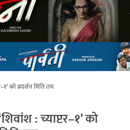
र–१’ को प्रदर्शन मिति तय
शिवांश : च्याप्टर–१’ को