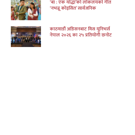
‘बा : एक योद्धा’को लोकलयको गीत
‘नभन्नू कोइसित’ सार्वजनिक
काठमाडौं अडिसनबाट मिस युनिभर्स
नेपाल २०२६ का २५ प्रतियोगी छनोट