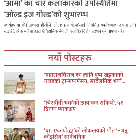
‘आमा’ का चार कलाकारको उपस्थितिमा
‘ओल्ड इज गोल्ड’को शुभारम्भ
कार्यक्रममा बोर्ड अध्यक्ष डीसीले ‘ओल्ड इज गोल्ड’लाई नियमित कार्यक्रमका रूपमा अघि
बढाउँदै हरेक महिना एउटा ऐतिहासिक नेपाली चलचित्र विशेष प्रदर्शन गर्ने घोषणा गरे।
नयाँ पोस्टहरु
‘महाराजधिराज’का लागि पुष्प खड्काको
गजबको ट्रान्सफर्मेसन, सार्वजनिक भयो...
‘चिरञ्जीवी भवः’को छायांकन सकियो, ५१
दिनमा प्याकअप
‘बा : एक योद्धा’को लोकलयको गीत ‘नभन्नू
कोइसित’ सार्वजनिक