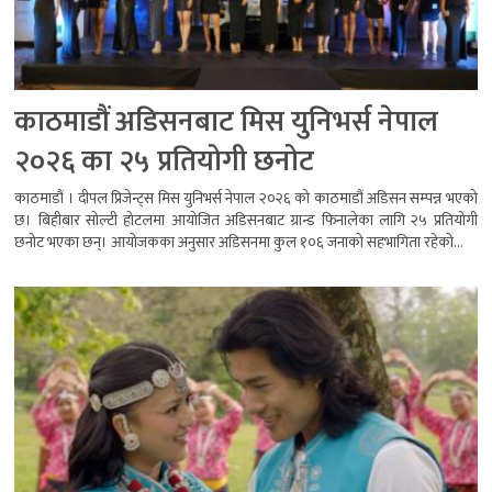
काठमाडौं अडिसनबाट मिस युनिभर्स नेपाल
२०२६ का २५ प्रतियोगी छनोट
काठमाडौं । दीपल प्रिजेन्ट्स मिस युनिभर्स नेपाल २०२६ को काठमाडौं अडिसन सम्पन्न भएको
छ। बिहीबार सोल्टी होटलमा आयोजित अडिसनबाट ग्रान्ड फिनालेका लागि २५ प्रतियोगी
छनोट भएका छन्। आयोजकका अनुसार अडिसनमा कुल १०६ जनाको सहभागिता रहेको...