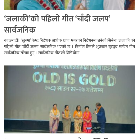
‘जलाकी’को पहिलो गीत ‘चाँदी जलप’
सार्वजनिक
काठमाडौँ। ‘खुस्मा’ फेम्ड निर्देशक अशोक थापा मगरको निर्देशनमा बनेको सिनेमा ‘जलाकी’को
पहिलो गीत ‘चाँदी जलप’ सार्वजनिक भएको छ । निर्माण टिमले शुक्रबार युट्युब मार्फत गीत
सार्वजनिक गरेका हुन् । सार्वजनिक गीतको भिडियोमा...