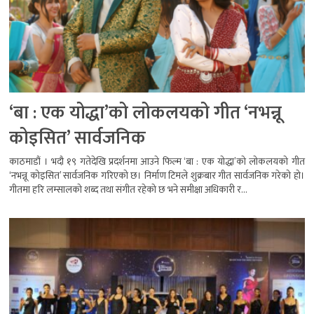
‘बा : एक योद्धा’को लोकलयको गीत ‘नभन्नू
कोइसित’ सार्वजनिक
काठमाडौं । भदौ १९ गतेदेखि प्रदर्शनमा आउने फिल्म ‘बा : एक योद्धा’को लोकलयको गीत
‘नभन्नू कोइसित’ सार्वजनिक गरिएको छ। निर्माण टिमले शुक्रबार गीत सार्वजनिक गरेको हो।
गीतमा हरि लम्सालको शब्द तथा संगीत रहेको छ भने समीक्षा अधिकारी र...