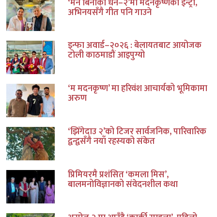
‘मन बिनाको धन–२’मा मदनकृष्णको इन्ट्री,
अभिनयसँगै गीत पनि गाउने
इन्फा अवार्ड–२०२६ : बेलायतबाट आयोजक
टोली काठमाडौं आइपुग्यो
‘म मदनकृष्ण’ मा हरिवंश आचार्यको भूमिकामा
अरुण
‘झिँगेदाउ २’को टिजर सार्वजनिक, पारिवारिक
द्वन्द्वसँगै नयाँ रहस्यको संकेत
प्रिमियरमै प्रशंसित ‘कमला मिस’,
बालमनोविज्ञानको संवेदनशील कथा