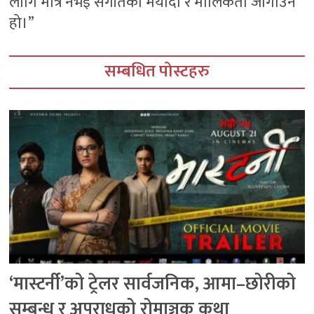
लागि मात्र नभई संगीतको मर्यादा र मौलिकता जोगाउन
हो।”
सम्बधित पोस्टहरु
‘मास्टर्नी’को ट्रेलर सार्वजनिक, आमा–छोरीको
सम्बन्ध र अपराधको रोमाञ्चक कथा