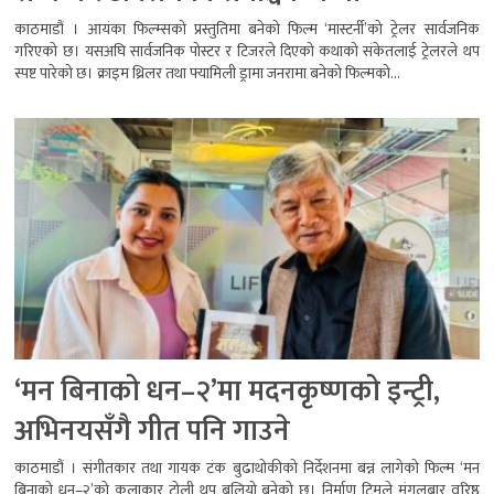
काठमाडौं । आयंका फिल्म्सको प्रस्तुतिमा बनेको फिल्म ‘मास्टर्नी’को ट्रेलर सार्वजनिक
गरिएको छ। यसअघि सार्वजनिक पोस्टर र टिजरले दिएको कथाको संकेतलाई ट्रेलरले थप
स्पष्ट पारेको छ। क्राइम थ्रिलर तथा फ्यामिली ड्रामा जनरामा बनेको फिल्मको...
‘मन बिनाको धन–२’मा मदनकृष्णको इन्ट्री,
अभिनयसँगै गीत पनि गाउने
काठमाडौं । संगीतकार तथा गायक टंक बुढाथोकीको निर्देशनमा बन्न लागेको फिल्म ‘मन
बिनाको धन–२’को कलाकार टोली थप बलियो बनेको छ। निर्माण टिमले मंगलबार वरिष्ठ