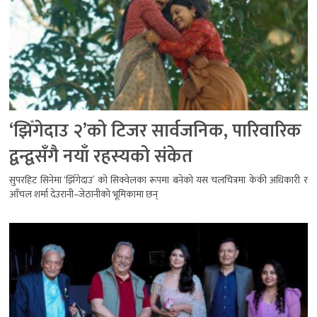
‘झिँगेदाउ २’को टिजर सार्वजनिक, पारिवारिक
द्वन्द्वसँगै नयाँ रहस्यको संकेत
सुपरहिट सिनेमा ‘झिँगेदाउ’ को सिक्वेलका रूपमा बनेको यस चलचित्रमा केकी अधिकारी र
आँचल शर्मा देउरानी–जेठानीको भूमिकामा छन्