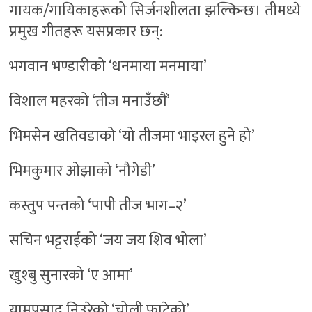
गायक/गायिकाहरूको सिर्जनशीलता झल्किन्छ। तीमध्ये
प्रमुख गीतहरू यसप्रकार छन्:
भगवान भण्डारीको ‘धनमाया मनमाया’
विशाल महरको ‘तीज मनाउँछौं’
भिमसेन खतिवडाको ‘यो तीजमा भाइरल हुने हो’
भिमकुमार ओझाको ‘नौगेडी’
कस्तुप पन्तको ‘पापी तीज भाग–२’
सचिन भट्टराईको ‘जय जय शिव भोला’
खुश्बु सुनारको ‘ए आमा’
यामप्रसाद निउरेको ‘चोली फाटेको’