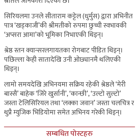
स्रोतले जानकारी दिएको छ।
सिरियलमा उनले सीताराम कट्टेल (धुर्मुस) द्वारा अभिनीत
पात्र ‘खड्काजी’की श्रीमतीको रुपमा छुच्ची स्वभावकी
‘अप्सरा आमा’को भूमिका निभाएकी थिइन्।
श्रेष्ठ स्तन क्यान्सरलगायतका रोगबाट पीडित थिइन्।
पछिल्ला केही सातादेखि उनी ओछ्यानमै थलिएकी
थिइन्।
लामो समयदेखि अभिनयमा सक्रिय रहेकी श्रेष्ठले ‘मेरी
बास्सै’ बाहेक ‘जिरे खुर्सानी’, ‘कान्छी’, ‘उल्टो सुल्टो’
जस्ता टेलिसिरियल तथा ‘लक्का जवान’ जस्ता चलचित्र र
थुप्रै म्युजिक भिडियोमा समेत अभिनय गरेकी थिइन्।
सम्बधित पोस्टहरु