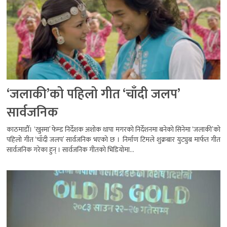
‘जलाकी’को पहिलो गीत ‘चाँदी जलप’
सार्वजनिक
काठमाडौँ। ‘खुस्मा’ फेम्ड निर्देशक अशोक थापा मगरको निर्देशनमा बनेको सिनेमा ‘जलाकी’को
पहिलो गीत ‘चाँदी जलप’ सार्वजनिक भएको छ । निर्माण टिमले शुक्रबार युट्युब मार्फत गीत
सार्वजनिक गरेका हुन् । सार्वजनिक गीतको भिडियोमा...