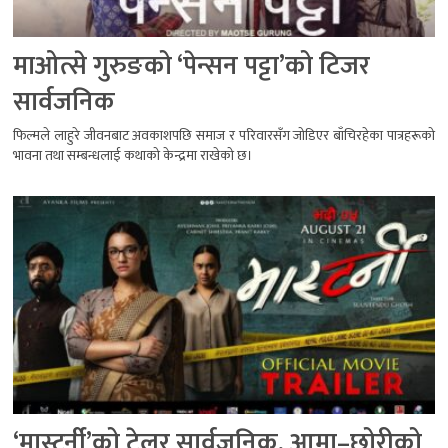
माओत्से गुरुङको ‘पेन्सन पट्टा’को टिजर
सार्वजनिक
फिल्मले लाहुरे जीवनबाट अवकाशपछि समाज र परिवारसँग जोडिएर बाँचिरहेका पात्रहरूको
भावना तथा सम्बन्धलाई कथाको केन्द्रमा राखेको छ।
‘मास्टर्नी’को ट्रेलर सार्वजनिक, आमा–छोरीको