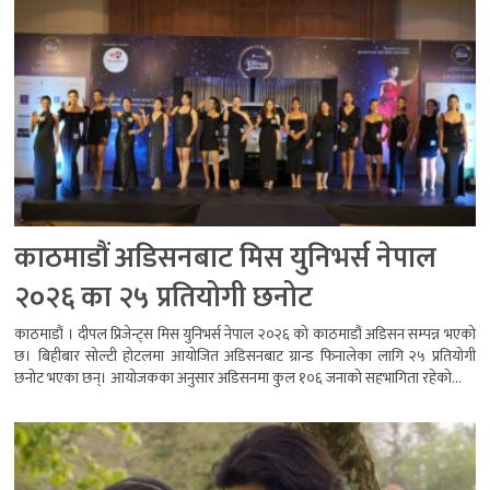
काठमाडौं अडिसनबाट मिस युनिभर्स नेपाल
२०२६ का २५ प्रतियोगी छनोट
काठमाडौं । दीपल प्रिजेन्ट्स मिस युनिभर्स नेपाल २०२६ को काठमाडौं अडिसन सम्पन्न भएको
छ। बिहीबार सोल्टी होटलमा आयोजित अडिसनबाट ग्रान्ड फिनालेका लागि २५ प्रतियोगी
छनोट भएका छन्। आयोजकका अनुसार अडिसनमा कुल १०६ जनाको सहभागिता रहेको...